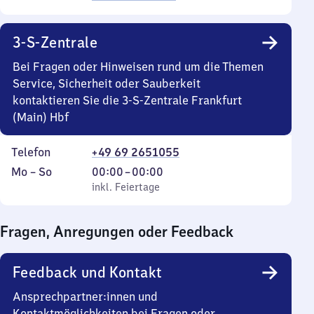
3-S-Zentrale
Bei Fragen oder Hinweisen rund um die Themen
Service, Sicherheit oder Sauberkeit
kontaktieren Sie die 3-S-Zentrale Frankfurt
(Main) Hbf
Telefon
+49 69 2651055
Montag
,
Von
Mo
–
So
00:00
–
00:00
bis
inkl. Feiertage
0
inkl. Feiertage
Sonntag
Uhr
bis
Fragen, Anregungen oder Feedback
0
Uhr
Feedback und Kontakt
Ansprechpartner:innen und
Kontaktmöglichkeiten bei Fragen oder