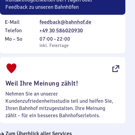
Feedback zu unseren Bahnhöfen
E-Mail
feedback@bahnhof.de
Telefon
+49 30 586020930
Montag
,
Von
Mo
–
So
07:00
–
22:00
bis
inkl. Feiertage
7
inkl. Feiertage
Sonntag
Uhr
bis
22
Uhr
Weil Ihre Meinung zählt!
Nehmen Sie an unserer
Kundenzufriedenheitsstudie teil und helfen Sie,
Ihren Bahnhof mitzugestalten. Ihre Meinung
zählt – für ein besseres Bahnhofserlebnis.
Zum Überblick aller Services