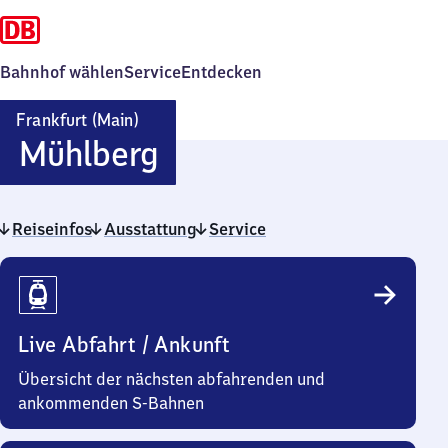
Bahnhof wählen
Service
Entdecken
Frankfurt (Main)
Frankfurt
Mühlberg
(Main)
Reiseinfos
Ausstattung
Mühlberg
Service
Reiseinfos
Live Abfahrt / Ankunft
Übersicht der nächsten abfahrenden und
ankommenden S-Bahnen