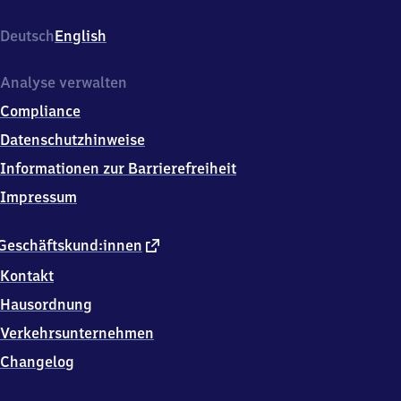
(Main)
Mühlberg,
Deutsch
English
Offenbacher
Landstr.
27,
Analyse verwalten
6
Compliance
0
5
Datenschutzhinweise
9
Informationen zur Barrierefreiheit
9
Frankfurt
Impressum
am
Main
externer
Geschäftskund:innen
Link
Kontakt
Hausordnung
Verkehrsunternehmen
Changelog