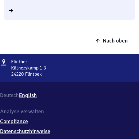
Nach oben
Adresse
Flintbek
Flintbek
Kätnerskamp 1-3
24220
Flintbek
Flintbek,
Kätnerskamp
1-
Deutsch
English
3,
2
4
Analyse verwalten
2
Compliance
2
0
Datenschutzhinweise
Flintbek