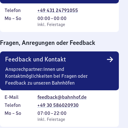
Telefon
+49 431 24791055
Montag
,
Von
Mo
–
So
00:00
–
00:00
bis
inkl. Feiertage
0
inkl. Feiertage
Sonntag
Uhr
bis
Fragen, Anregungen oder Feedback
0
Uhr
Feedback und Kontakt
Ansprechpartner:innen und
Kontaktmöglichkeiten bei Fragen oder
Feedback zu unseren Bahnhöfen
E-Mail
feedback@bahnhof.de
Telefon
+49 30 586020930
Montag
,
Von
Mo
–
So
07:00
–
22:00
bis
inkl. Feiertage
7
inkl. Feiertage
Sonntag
Uhr