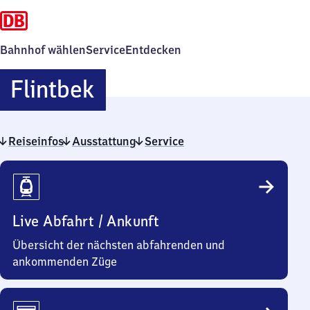
Bahnhof wählen
Service
Entdecken
Flintbek
Flintbek
Reiseinfos
Ausstattung
Service
Reiseinfos
Live Abfahrt / Ankunft
Übersicht der nächsten abfahrenden und
ankommenden Züge