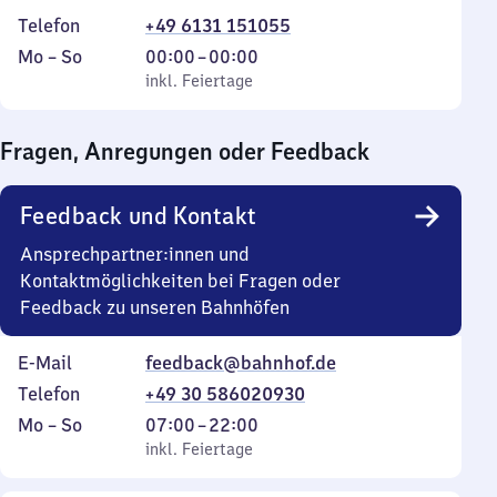
Telefon
+49 6131 151055
Montag
,
Von
Mo
–
So
00:00
–
00:00
bis
inkl. Feiertage
0
inkl. Feiertage
Sonntag
Uhr
bis
Fragen, Anregungen oder Feedback
0
Uhr
Feedback und Kontakt
Ansprechpartner:innen und
Kontaktmöglichkeiten bei Fragen oder
Feedback zu unseren Bahnhöfen
E-Mail
feedback@bahnhof.de
Telefon
+49 30 586020930
Montag
,
Von
Mo
–
So
07:00
–
22:00
bis
inkl. Feiertage
7
inkl. Feiertage
Sonntag
Uhr