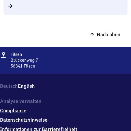
Nach oben
Adresse
Filsen
Filsen
Brückenweg 7
56341
Filsen
Filsen,
Brückenweg
7,
Deutsch
English
5
6
3
Analyse verwalten
4
Compliance
1
Filsen
Datenschutzhinweise
Informationen zur Barrierefreiheit