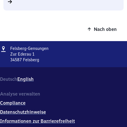
Nach oben
Adresse
Felsberg-
Felsberg-Gensungen
Gensungen
Zur Ederau 1
34587
Felsberg
Felsberg-
Gensungen,
Zur
Deutsch
English
Ederau
1,
3
Analyse verwalten
4
Compliance
5
8
Datenschutzhinweise
7
Informationen zur Barrierefreiheit
Felsberg