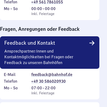
Telefon
+49 561 7861055
Montag
,
Von
Mo
–
So
00:00
–
00:00
bis
inkl. Feiertage
0
inkl. Feiertage
Sonntag
Uhr
bis
Fragen, Anregungen oder Feedback
0
Uhr
Feedback und Kontakt
Ansprechpartner:innen und
Kontaktmöglichkeiten bei Fragen oder
Feedback zu unseren Bahnhöfen
E-Mail
feedback@bahnhof.de
Telefon
+49 30 586020930
Montag
,
Von
Mo
–
So
07:00
–
22:00
bis
inkl. Feiertage
7
inkl. Feiertage
Sonntag
Uhr
bis