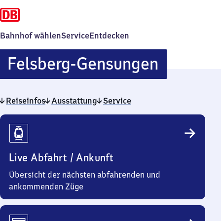
Bahnhof wählen
Service
Entdecken
Felsberg
Felsberg-Gensungen
Gensun
Reiseinfos
Ausstattung
Service
Reiseinfos
Live Abfahrt / Ankunft
Übersicht der nächsten abfahrenden und
ankommenden Züge