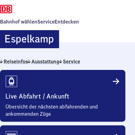
Bahnhof wählen
Service
Entdecken
Espelkamp
Espelkamp
Reiseinfos
Ausstattung
Service
Reiseinfos
Live Abfahrt / Ankunft
Übersicht der nächsten abfahrenden und
ankommenden Züge