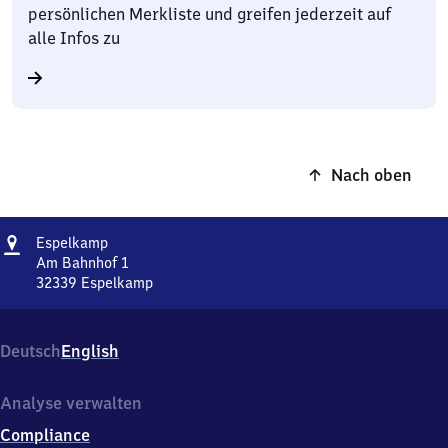
persönlichen Merkliste und greifen jederzeit auf
alle Infos zu
Nach oben
Adresse
Espelkamp
Espelkamp
Am Bahnhof 1
32339
Espelkamp
Espelkamp,
Am
Bahnhof
Deutsch
English
1,
3
2
Analyse verwalten
3
Compliance
3