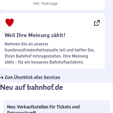
bis
inkl. Feiertage
7
inkl. Feiertage
Sonntag
Uhr
bis
22
Uhr
Weil Ihre Meinung zählt!
Nehmen Sie an unserer
Kundenzufriedenheitsstudie teil und helfen Sie,
Ihren Bahnhof mitzugestalten. Ihre Meinung
zählt – für ein besseres Bahnhofserlebnis.
Zum Überblick aller Services
Neu auf bahnhof.de
Neu: Verkaufsstellen für Tickets und
Reiseauskunft