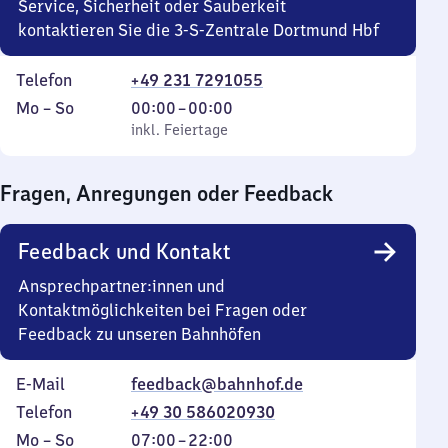
Service, Sicherheit oder Sauberkeit
kontaktieren Sie die 3-S-Zentrale Dortmund Hbf
Telefon
+49 231 7291055
Montag
,
Von
Mo
–
So
00:00
–
00:00
bis
inkl. Feiertage
0
inkl. Feiertage
Sonntag
Uhr
bis
Fragen, Anregungen oder Feedback
0
Uhr
Feedback und Kontakt
Ansprechpartner:innen und
Kontaktmöglichkeiten bei Fragen oder
Feedback zu unseren Bahnhöfen
E-Mail
feedback@bahnhof.de
Telefon
+49 30 586020930
Montag
,
Von
Mo
–
So
07:00
–
22:00