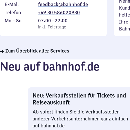
Nehm
E-Mail
feedback@bahnhof.de
Kund
Telefon
+49 30 586020930
helfe
Montag
,
Von
Mo
–
So
07:00
–
22:00
Ihre 
bis
inkl. Feiertage
7
inkl. Feiertage
Bahn
Sonntag
Uhr
bis
22
Zum Überblick aller Services
Uhr
Neu auf bahnhof.de
Neu: Verkaufsstellen für Tickets und
Reiseauskunft
Ab sofort finden Sie die Verkaufsstellen
anderer Verkehrsunternehmen ganz einfach
auf bahnhof.de