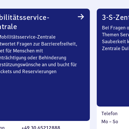
ilitätsservice-
3-S-Zen
trale
Bei Fragen 
Themen Serv
Mobilitätsservice-Zentrale
Sauberkeit k
twortet Fragen zur Barrierefreiheit,
Zentrale Du
et für Menschen mit
nträchtigung oder Behinderung
rstützungswünsche an und bucht für
Tickets und Reservierungen
Telefon
Montag
,
Mo
–
So
on
+49 30 65212888
bis
inkl.