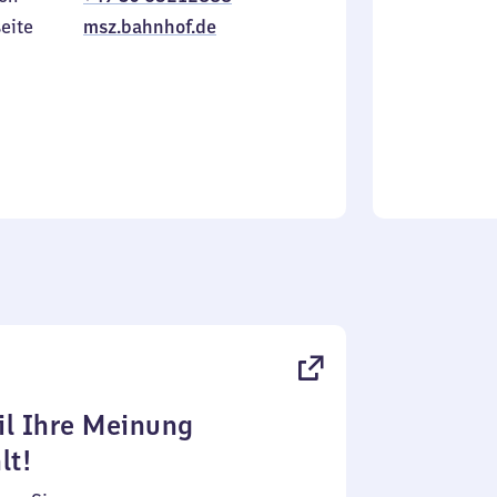
Sonntag
eite
msz.bahnhof.de
l Ihre Meinung
lt!