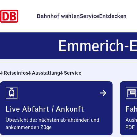
Bahnhof wählen
Service
Entdecken
Emmerich-E
Reiseinfos
Ausstattung
Service
Reiseinfos
Live Abfahrt / Ankunft
Fa
Übersicht der nächsten abfahrenden und
Aush
ankommenden Züge
PDF