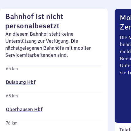
Bahnhof ist nicht
Mob
personalbesetzt
Zen
An diesem Bahnhof steht keine
Die 
Unterstützung zur Verfügung. Die
bean
nächstgelegenen Bahnhöfe mit mobilen
meld
Servicemitarbeitenden sind:
Beei
Unte
65 km
sie 
Duisburg Hbf
65 km
Oberhausen Hbf
76 km
Telef