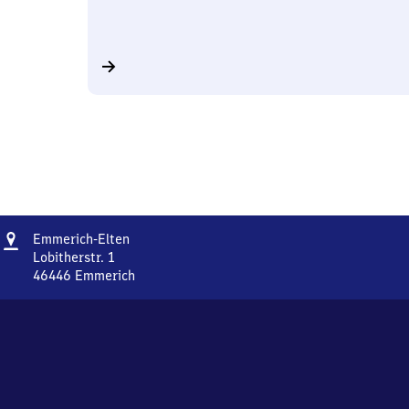
Adresse
Emmerich-
Emmerich-Elten
Elten
Lobitherstr. 1
46446
Emmerich
Emmerich-
Elten,
Lobitherstr.
1,
4
6
4