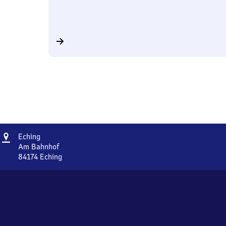
Adresse
Eching
Eching
Am Bahnhof
84174
Eching
Eching,
Am
Bahnhof,
8
4
1