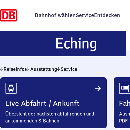
Bahnhof wählen
Service
Entdecken
Echi
Eching
Reiseinfos
Ausstattung
Service
Reiseinfos
Live Abfahrt / Ankunft
Fa
Übersicht der nächsten abfahrenden und
Aush
ankommenden S-Bahnen
PDF