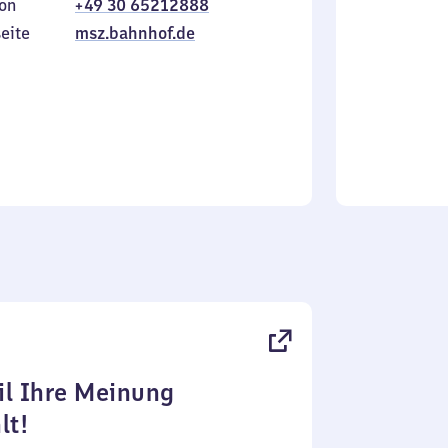
on
+49 30 65212888
bis
inkl.
Sonntag
eite
msz.bahnhof.de
l Ihre Meinung
lt!