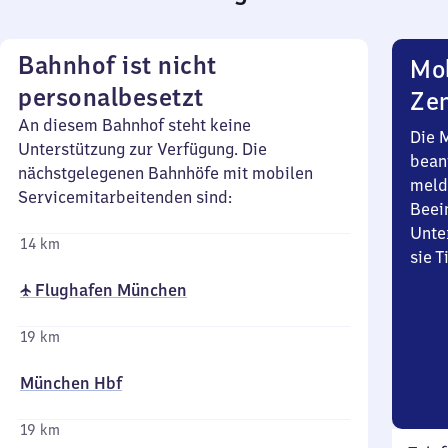
Bahnhof ist nicht
Mob
personalbesetzt
Zen
An diesem Bahnhof steht keine
Die 
Unterstützung zur Verfügung. Die
bean
nächstgelegenen Bahnhöfe mit mobilen
meld
Servicemitarbeitenden sind:
Beei
Unte
14 km
sie 
✈ Flughafen München
19 km
München Hbf
19 km