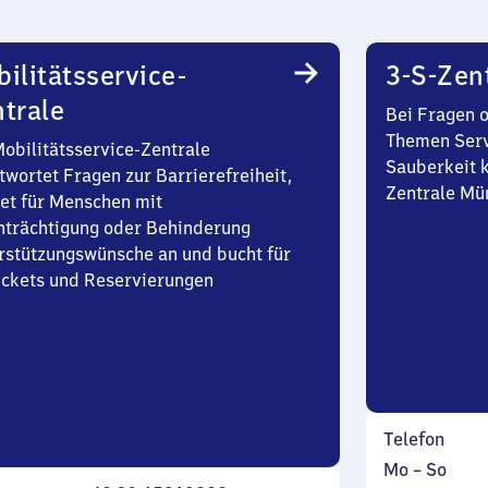
ilitätsservice-
3-S-Zen
trale
Bei Fragen 
Themen Serv
Mobilitätsservice-Zentrale
Sauberkeit k
twortet Fragen zur Barrierefreiheit,
Zentrale Mü
et für Menschen mit
nträchtigung oder Behinderung
rstützungswünsche an und bucht für
Tickets und Reservierungen
Telefon
Montag
,
Mo
–
So