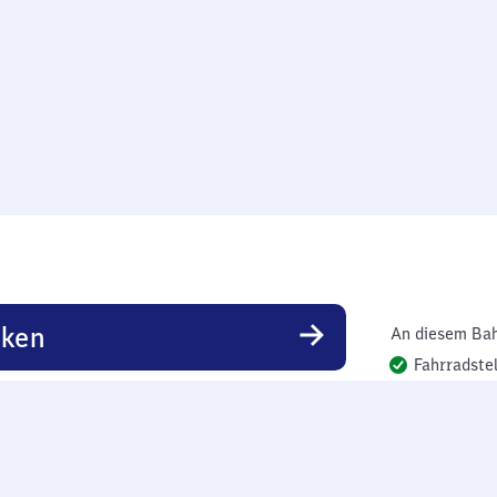
rken
An diesem Bah
Fahrradstel