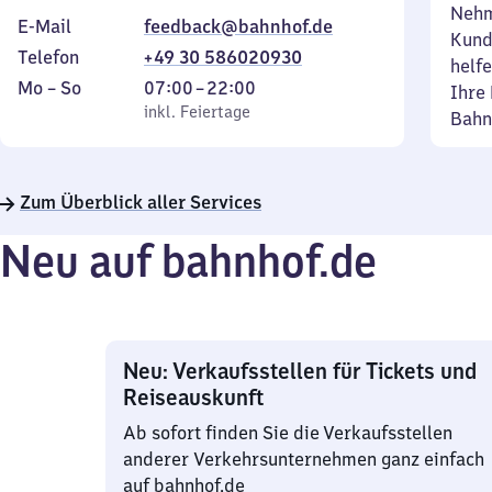
Nehm
E-Mail
feedback@bahnhof.de
Kund
Telefon
+49 30 586020930
helfe
Montag
,
Von
Mo
–
So
07:00
–
22:00
Ihre 
bis
inkl. Feiertage
7
inkl. Feiertage
Bahn
Sonntag
Uhr
bis
22
Zum Überblick aller Services
Uhr
Neu auf bahnhof.de
Neu: Verkaufsstellen für Tickets und
Reiseauskunft
Ab sofort finden Sie die Verkaufsstellen
anderer Verkehrsunternehmen ganz einfach
auf bahnhof.de