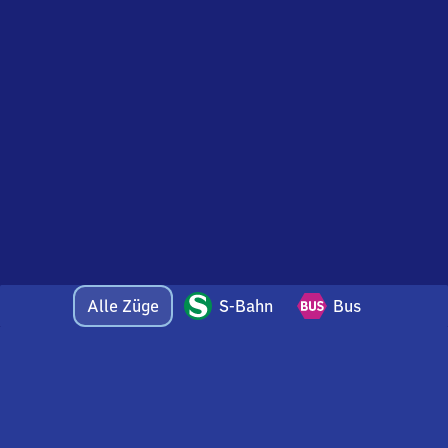
Alle Züge
S-Bahn
Bus
Bei Fragen oder Feedback zu dieser Abfahrtstafel
wenden Sie sich gerne per E-Mail an