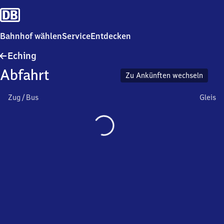
Bahnhof wählen
Service
Entdecken
Eching
Eching
Abfahrt
Zu Ankünften wechseln
Zug / Bus
Gleis
Wird
geladen…