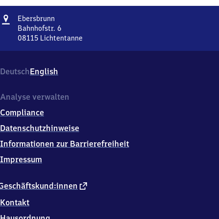
Adresse
Ebersbrunn
Ebersbrunn
Bahnhofstr. 6
08115
Lichtentanne
Ebersbrunn,
Bahnhofstr.
6,
Deutsch
English
0
8
1
Analyse verwalten
1
Compliance
5
Lichtentanne
Datenschutzhinweise
Informationen zur Barrierefreiheit
Impressum
externer
Geschäftskund:innen
Link
Kontakt
Hausordnung