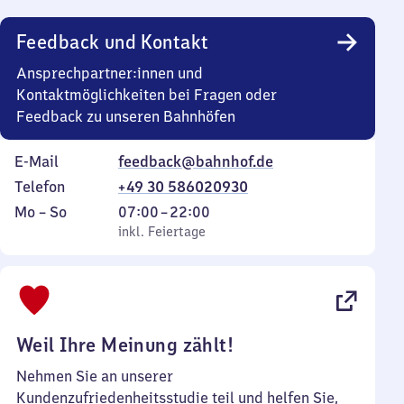
Uhr
Feedback und Kontakt
Ansprechpartner:innen und
Kontaktmöglichkeiten bei Fragen oder
Feedback zu unseren Bahnhöfen
E-Mail
feedback@bahnhof.de
Telefon
+49 30 586020930
Montag
,
Von
Mo
–
So
07:00
–
22:00
bis
inkl. Feiertage
7
inkl. Feiertage
Sonntag
Uhr
bis
22
Uhr
Weil Ihre Meinung zählt!
Nehmen Sie an unserer
Kundenzufriedenheitsstudie teil und helfen Sie,