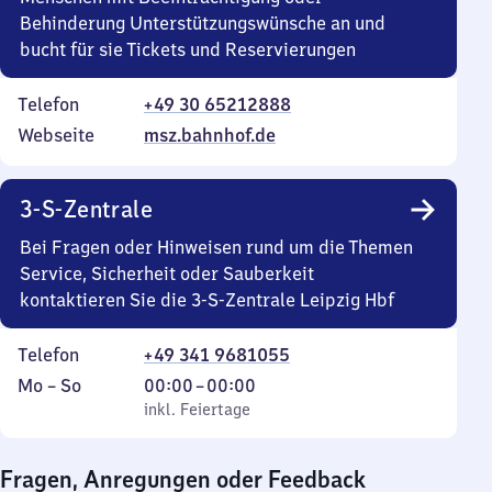
Behinderung Unterstützungswünsche an und
bucht für sie Tickets und Reservierungen
Telefon
+49 30 65212888
Webseite
msz.bahnhof.de
3-S-Zentrale
Bei Fragen oder Hinweisen rund um die Themen
Service, Sicherheit oder Sauberkeit
kontaktieren Sie die 3-S-Zentrale Leipzig Hbf
Telefon
+49 341 9681055
Montag
,
Von
Mo
–
So
00:00
–
00:00
bis
inkl. Feiertage
0
inkl. Feiertage
Sonntag
Uhr
bis
Fragen, Anregungen oder Feedback
0