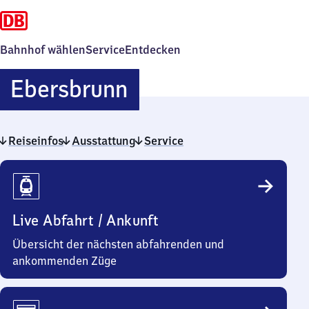
Bahnhof wählen
Service
Entdecken
Ebersbrunn
Ebersbrunn
Reiseinfos
Ausstattung
Service
Reiseinfos
Live Abfahrt / Ankunft
Übersicht der nächsten abfahrenden und
ankommenden Züge