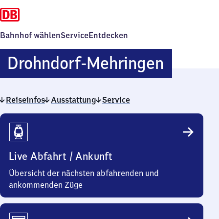
Bahnhof wählen
Service
Entdecken
Drohndo
Drohndorf-Mehringen
Mehrin
Reiseinfos
Ausstattung
Service
Reiseinfos
Live Abfahrt / Ankunft
Übersicht der nächsten abfahrenden und
ankommenden Züge