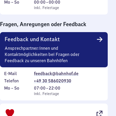
Montag
,
Von
Mo
–
So
00:00
–
00:00
bis
inkl. Feiertage
0
inkl. Feiertage
Sonntag
Uhr
bis
Fragen, Anregungen oder Feedback
0
Uhr
Feedback und Kontakt
Ansprechpartner:innen und
Kontaktmöglichkeiten bei Fragen oder
Feedback zu unseren Bahnhöfen
E-Mail
feedback@bahnhof.de
Telefon
+49 30 586020930
Montag
,
Von
Mo
–
So
07:00
–
22:00
bis
inkl. Feiertage
7
inkl. Feiertage
Sonntag
Uhr
bis
22