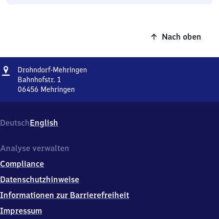
Nach oben
Adresse
Drohndorf-
Drohndorf-Mehringen
Mehringen
Bahnhofstr. 1
06456
Mehringen
Drohndorf-
Mehringen,
Bahnhofstr.
Deutsch
English
1,
0
6
Analyse verwalten
4
Compliance
5
6
Datenschutzhinweise
Mehringen
Informationen zur Barrierefreiheit
Impressum