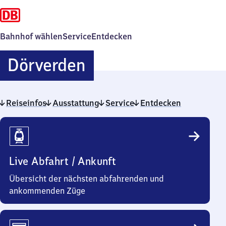
Bahnhof wählen
Service
Entdecken
Dörverden
Dörverden
Reiseinfos
Ausstattung
Service
Entdecken
Reiseinfos
Live Abfahrt / Ankunft
Übersicht der nächsten abfahrenden und
ankommenden Züge