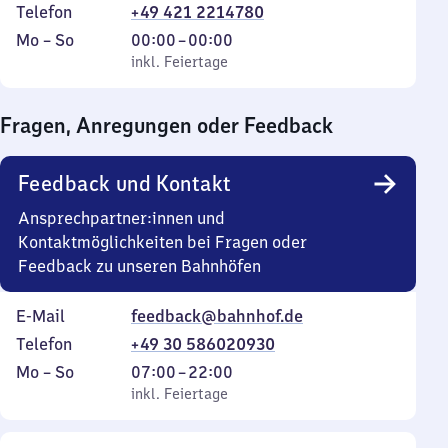
Telefon
+49 421 2214780
Montag
,
Von
Mo
–
So
00:00
–
00:00
bis
inkl. Feiertage
0
inkl. Feiertage
Sonntag
Uhr
bis
Fragen, Anregungen oder Feedback
0
Uhr
Feedback und Kontakt
Ansprechpartner:innen und
Kontaktmöglichkeiten bei Fragen oder
Feedback zu unseren Bahnhöfen
E-Mail
feedback@bahnhof.de
Telefon
+49 30 586020930
Montag
,
Von
Mo
–
So
07:00
–
22:00
bis
inkl. Feiertage
7
inkl. Feiertage
Sonntag
Uhr
bis