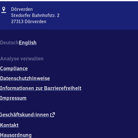
Adresse
Dörverden
Dörverden
Stedorfer Bahnhofstr. 2
27313
Dörverden
Dörverden,
Stedorfer
Bahnhofstr.
Deutsch
English
2,
2
7
Analyse verwalten
3
Compliance
1
3
Datenschutzhinweise
Dörverden
Informationen zur Barrierefreiheit
Impressum
externer
Geschäftskund:innen
Link
Kontakt
Hausordnung