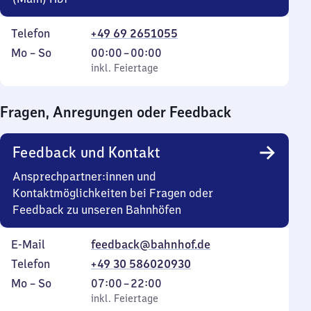
Telefon
+49 69 2651055
Montag
,
Von
Mo
–
So
00:00
–
00:00
bis
inkl. Feiertage
0
inkl. Feiertage
Sonntag
Uhr
bis
Fragen, Anregungen oder Feedback
0
Uhr
Feedback und Kontakt
Ansprechpartner:innen und
Kontaktmöglichkeiten bei Fragen oder
Feedback zu unseren Bahnhöfen
E-Mail
feedback@bahnhof.de
Telefon
+49 30 586020930
Montag
,
Von
Mo
–
So
07:00
–
22:00
bis
inkl. Feiertage
7
inkl. Feiertage