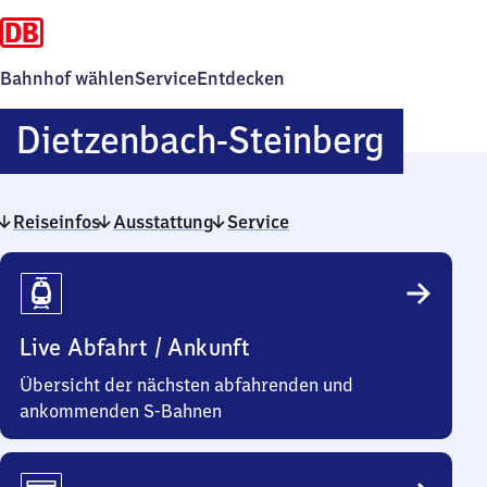
Bahnhof wählen
Service
Entdecken
Dietz
Dietzenbach-Steinberg
Stein
Reiseinfos
Ausstattung
Service
Reiseinfos
Live Abfahrt / Ankunft
Übersicht der nächsten abfahrenden und
ankommenden S-Bahnen