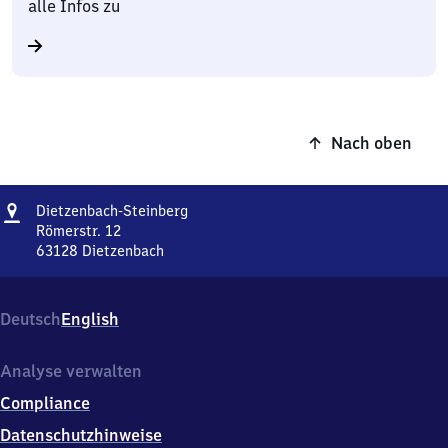
alle Infos zu
Nach oben
Adresse
Dietzenbach-
Dietzenbach-Steinberg
Steinberg
Römerstr. 12
63128
Dietzenbach
Dietzenbach-
Steinberg,
Römerstr.
Deutsch
English
12,
6
3
Analyse verwalten
1
Compliance
2
8
Datenschutzhinweise