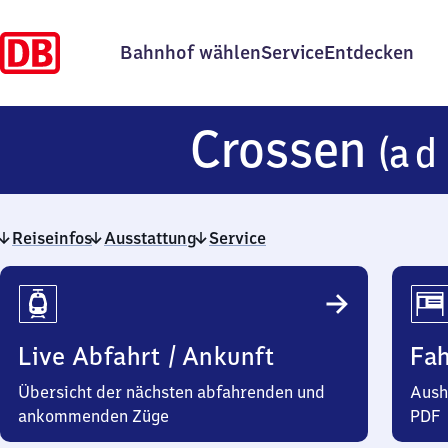
Bahnhof wählen
Service
Entdecken
Crossen
(a d
Reiseinfos
Ausstattung
Service
Reiseinfos
Live Abfahrt / Ankunft
Fa
Übersicht der nächsten abfahrenden und
Aush
ankommenden Züge
PDF