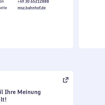
on
+49 30 65212888
bis
inkl.
Sonntag
eite
msz.bahnhof.de
l Ihre Meinung
lt!