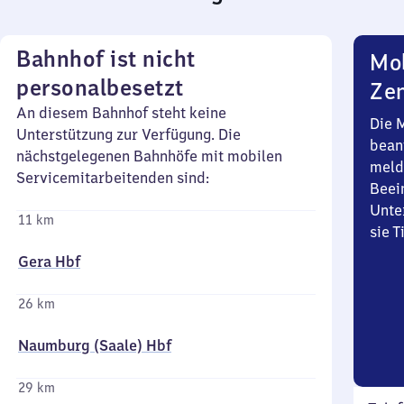
Bahnhof ist nicht
Mob
personalbesetzt
Zen
An diesem Bahnhof steht keine
Die 
Unterstützung zur Verfügung. Die
bean
nächstgelegenen Bahnhöfe mit mobilen
meld
Servicemitarbeitenden sind:
Beei
Unte
11 km
sie 
Gera Hbf
26 km
Naumburg (Saale) Hbf
29 km