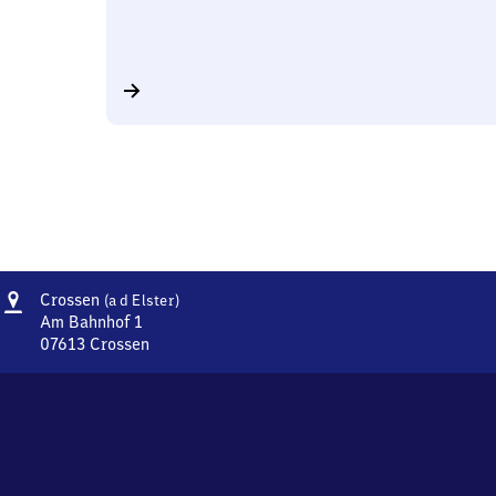
Adresse
Crossen
Crossen
(a d Elster)
(an
Am Bahnhof 1
der
07613
Crossen
Crossen
Elster)
(an
der
Elster),
Am
Bahnhof