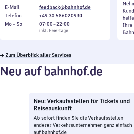
Nehm
E-Mail
feedback@bahnhof.de
Kund
Telefon
+49 30 586020930
helfe
Montag
,
Von
Mo
–
So
07:00
–
22:00
Ihre 
bis
inkl. Feiertage
7
inkl. Feiertage
Bahn
Sonntag
Uhr
bis
22
Zum Überblick aller Services
Uhr
Neu auf bahnhof.de
Neu: Verkaufsstellen für Tickets und
Reiseauskunft
Ab sofort finden Sie die Verkaufsstellen
anderer Verkehrsunternehmen ganz einfach
auf bahnhof.de