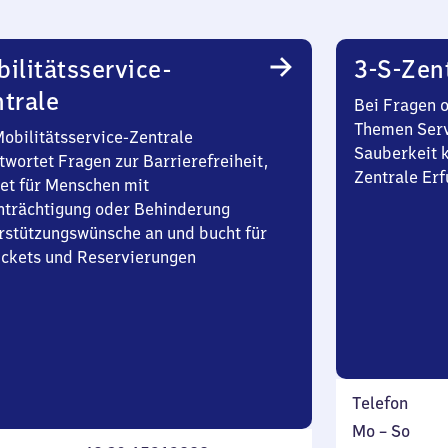
ilitätsservice-
3-S-Zen
trale
Bei Fragen 
Themen Serv
Mobilitätsservice-Zentrale
Sauberkeit k
twortet Fragen zur Barrierefreiheit,
Zentrale Erf
et für Menschen mit
nträchtigung oder Behinderung
rstützungswünsche an und bucht für
Tickets und Reservierungen
Telefon
Montag
,
Mo
–
So