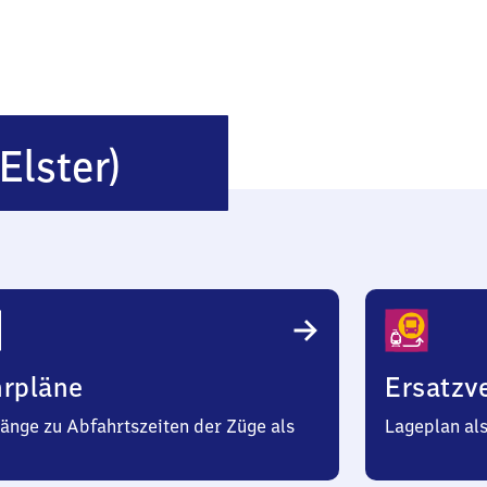
Crossen
 Elster)
(an
der
Elster)
hrpläne
Ersatzv
änge zu Abfahrtszeiten der Züge als
Lageplan al