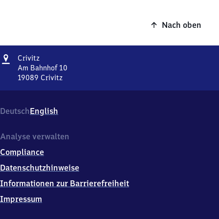
Nach oben
Adresse
Crivitz
Crivitz
Am Bahnhof 10
19089
Crivitz
Crivitz,
Am
Bahnhof
Deutsch
English
10,
1
9
Analyse verwalten
0
Compliance
8
9
Datenschutzhinweise
Crivitz
Informationen zur Barrierefreiheit
Impressum