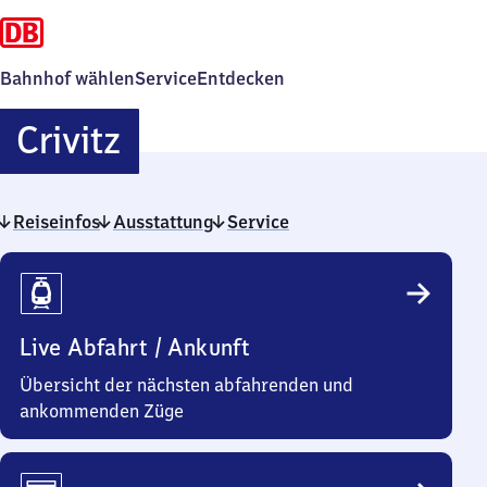
Bahnhof wählen
Service
Entdecken
Crivitz
Crivitz
Reiseinfos
Ausstattung
Service
Reiseinfos
Live Abfahrt / Ankunft
Übersicht der nächsten abfahrenden und
ankommenden Züge