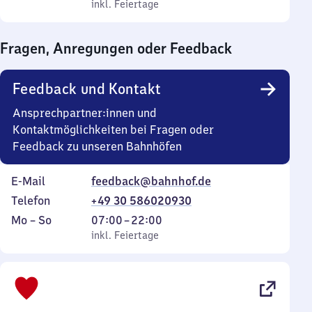
bis
inkl. Feiertage
0
inkl. Feiertage
Sonntag
Uhr
bis
Fragen, Anregungen oder Feedback
0
Uhr
Feedback und Kontakt
Ansprechpartner:innen und
Kontaktmöglichkeiten bei Fragen oder
Feedback zu unseren Bahnhöfen
E-Mail
feedback@bahnhof.de
Telefon
+49 30 586020930
Montag
,
Von
Mo
–
So
07:00
–
22:00
bis
inkl. Feiertage
7
inkl. Feiertage
Sonntag
Uhr
bis
22
Uhr