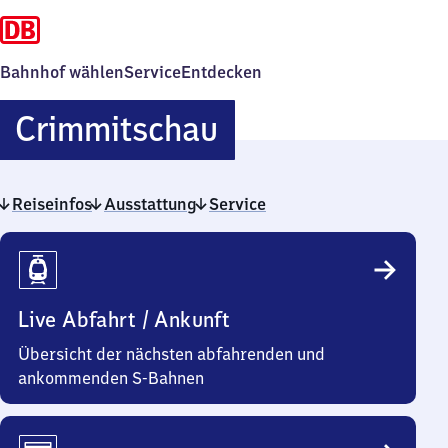
Bahnhof wählen
Service
Entdecken
Crimmitschau
Crimmitschau
Reiseinfos
Ausstattung
Service
Reiseinfos
Live Abfahrt / Ankunft
Übersicht der nächsten abfahrenden und
ankommenden S-Bahnen