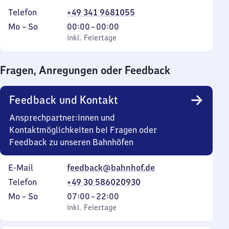
Telefon
+49 341 9681055
Montag
,
Von
Mo
–
So
00:00
–
00:00
bis
inkl. Feiertage
0
inkl. Feiertage
Sonntag
Uhr
bis
Fragen, Anregungen oder Feedback
0
Uhr
Feedback und Kontakt
Ansprechpartner:innen und
Kontaktmöglichkeiten bei Fragen oder
Feedback zu unseren Bahnhöfen
E-Mail
feedback@bahnhof.de
Telefon
+49 30 586020930
Montag
,
Von
Mo
–
So
07:00
–
22:00
bis
inkl. Feiertage
7
inkl. Feiertage
Sonntag
Uhr