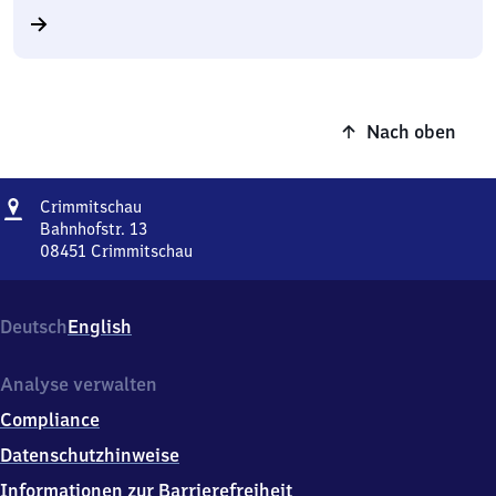
Nach oben
Adresse
Crimmitschau
Crimmitschau
Bahnhofstr. 13
08451
Crimmitschau
Crimmitschau,
Bahnhofstr.
13,
Deutsch
English
0
8
4
Analyse verwalten
5
Compliance
1
Crimmitschau
Datenschutzhinweise
Informationen zur Barrierefreiheit