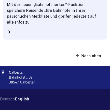
Mit der neuen „Bahnhof merken“-Funktion
speichern Reisende Ihre Bahnhöfe in Ihrer
persönlichen Merkliste und greifen jederzeit auf
alle Infos zu
Nach oben
Adresse
Calberlah
Calberlah
Bahnhofstr. 37
38547
Calberlah
Calberlah,
Bahnhofstr.
37,
Deutsch
English
3
8