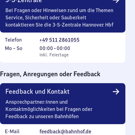
Bei Fragen oder Hinweisen rund um die Themen
Service, Sicherheit oder Sauberkeit
kontaktieren Sie die 3-S-Zentrale Hannover Hbf
Telefon
+49 511 2861055
Montag
,
Von
Mo
–
So
00:00
–
00:00
bis
inkl. Feiertage
0
inkl. Feiertage
Sonntag
Uhr
bis
Fragen, Anregungen oder Feedback
0
Uhr
Feedback und Kontakt
Ansprechpartner:innen und
Kontaktmöglichkeiten bei Fragen oder
Feedback zu unseren Bahnhöfen
E-Mail
feedback@bahnhof.de