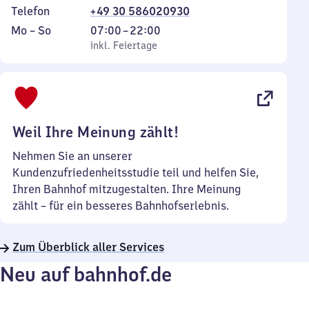
Telefon
+49 30 586020930
Montag
,
Von
Mo
–
So
07:00
–
22:00
bis
inkl. Feiertage
7
inkl. Feiertage
Sonntag
Uhr
bis
22
Uhr
Weil Ihre Meinung zählt!
Nehmen Sie an unserer
Kundenzufriedenheitsstudie teil und helfen Sie,
Ihren Bahnhof mitzugestalten. Ihre Meinung
zählt – für ein besseres Bahnhofserlebnis.
Zum Überblick aller Services
Neu auf bahnhof.de