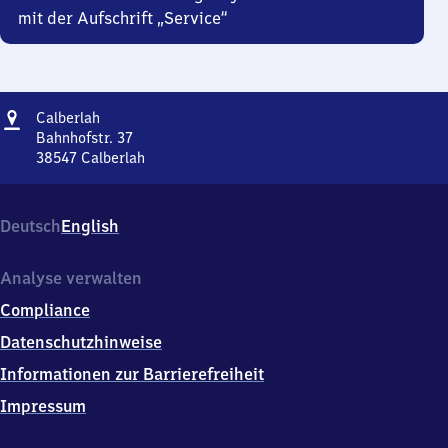
mit der Aufschrift „Service“
Adresse
Calberlah
Calberlah
Bahnhofstr. 37
38547
Calberlah
Calberlah,
Bahnhofstr.
37,
Deutsch
English
3
8
5
Analyse verwalten
4
Compliance
7
Calberlah
Datenschutzhinweise
Informationen zur Barrierefreiheit
Impressum