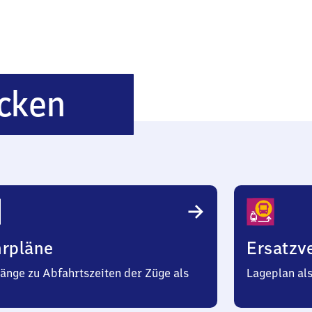
Bruchenbrücken
cken
hrpläne
Ersatzv
änge zu Abfahrtszeiten der Züge als
Lageplan al