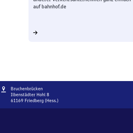
auf bahnhof.de
Adresse
Bruchenbrücken
Bruchenbrücken
Ilbenstädter Hohl 8
61169
Friedberg (Hess.)
Bruchenbrücken,
Ilbenstädter
Hohl
8,
6