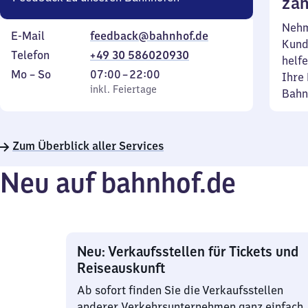
zäh
Nehm
E-Mail
feedback@bahnhof.de
Kund
Telefon
+49 30 586020930
helfe
Montag
,
Von
Mo
–
So
07:00
–
22:00
Ihre 
bis
inkl. Feiertage
7
inkl. Feiertage
Bahn
Sonntag
Uhr
bis
22
Zum Überblick aller Services
Uhr
Neu auf bahnhof.de
Neu: Verkaufsstellen für Tickets und
Reiseauskunft
Ab sofort finden Sie die Verkaufsstellen
anderer Verkehrsunternehmen ganz einfach