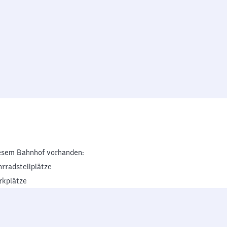
esem Bahnhof vorhanden:
hrradstellplätze
rkplätze