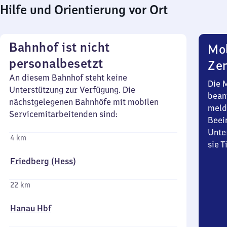
Hilfe und Orientierung vor Ort
Bahnhof ist nicht
Mob
personalbesetzt
Zen
An diesem Bahnhof steht keine
Die 
Unterstützung zur Verfügung. Die
bean
nächstgelegenen Bahnhöfe mit mobilen
meld
Servicemitarbeitenden sind:
Beei
Unte
4 km
sie 
Friedberg (Hess)
22 km
Hanau Hbf