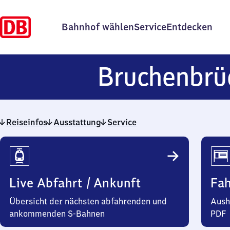
Bahnhof wählen
Service
Entdecken
Bruchenbrü
Reiseinfos
Ausstattung
Service
Reiseinfos
Live Abfahrt / Ankunft
Fa
Übersicht der nächsten abfahrenden und
Aush
ankommenden S-Bahnen
PDF