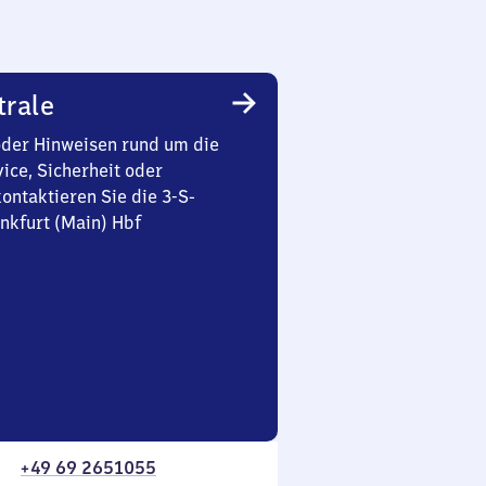
trale
oder Hinweisen rund um die
ice, Sicherheit oder
ontaktieren Sie die 3-S-
nkfurt (Main) Hbf
+49 69 2651055