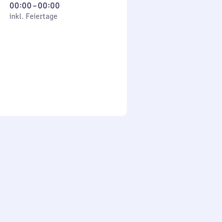
Von
00:00
–
00:00
 Feiertage
0
inkl. Feiertage
Uhr
bis
0
Uhr