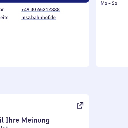
Montag
,
Mo
–
So
on
+49 30 65212888
bis
inkl.
Sonntag
eite
msz.bahnhof.de
l Ihre Meinung