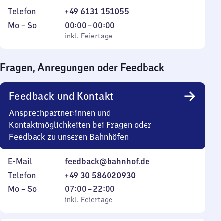
Telefon
+49 6131 151055
Montag
,
Von
Mo
–
So
00:00
–
00:00
bis
inkl. Feiertage
0
inkl. Feiertage
Sonntag
Uhr
bis
Fragen, Anregungen oder Feedback
0
Uhr
Feedback und Kontakt
Ansprechpartner:innen und
Kontaktmöglichkeiten bei Fragen oder
Feedback zu unseren Bahnhöfen
E-Mail
feedback@bahnhof.de
Telefon
+49 30 586020930
Montag
,
Von
Mo
–
So
07:00
–
22:00
bis
inkl. Feiertage
7
inkl. Feiertage
Sonntag
Uhr