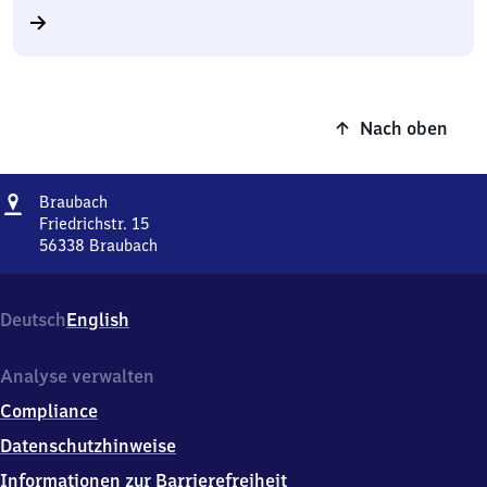
Nach oben
Adresse
Braubach
Braubach
Friedrichstr. 15
56338
Braubach
Braubach,
Friedrichstr.
15,
Deutsch
English
5
6
3
Analyse verwalten
3
Compliance
8
Braubach
Datenschutzhinweise
Informationen zur Barrierefreiheit