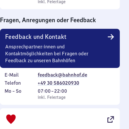
bis
inkl. Feiertage
0
inkl. Feiertage
Sonntag
Uhr
bis
Fragen, Anregungen oder Feedback
0
Uhr
Feedback und Kontakt
Ansprechpartner:innen und
Kontaktmöglichkeiten bei Fragen oder
Feedback zu unseren Bahnhöfen
E-Mail
feedback@bahnhof.de
Telefon
+49 30 586020930
Montag
,
Von
Mo
–
So
07:00
–
22:00
bis
inkl. Feiertage
7
inkl. Feiertage
Sonntag
Uhr
bis
22
Uhr