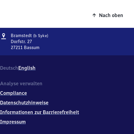
Nach oben
Adresse
Bramstedt
Bramstedt
(b Syke)
(bei
Dorfstr. 27
Syke)
27211
Bassum
Bramstedt
(bei
Syke),
Deutsch
English
Dorfstr.
27,
2
Analyse verwalten
7
Compliance
2
1
Datenschutzhinweise
1
Informationen zur Barrierefreiheit
Bassum
Impressum