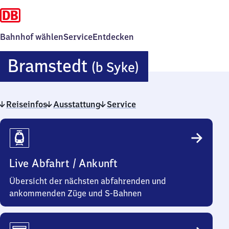
Bahnhof wählen
Service
Entdecken
Bramstedt
Bramstedt
(b Syke)
(bei
Reiseinfos
Ausstattung
Service
Syke)
Reiseinfos
Live Abfahrt / Ankunft
Übersicht der nächsten abfahrenden und
ankommenden Züge und S-Bahnen