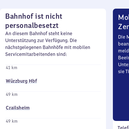
Bahnhof ist nicht
Mob
personalbesetzt
Zen
An diesem Bahnhof steht keine
Die 
Unterstützung zur Verfügung. Die
bean
nächstgelegenen Bahnhöfe mit mobilen
meld
Servicemitarbeitenden sind:
Beei
Unte
41 km
sie 
Würzburg Hbf
49 km
Crailsheim
49 km
Telef