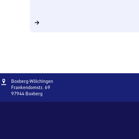
Adresse
Boxberg-
Boxberg-Wölchingen
Wölchingen
Frankendomstr. 69
97944
Boxberg
Boxberg-
Wölchingen,
Frankendomstr.
69,
9
7
9