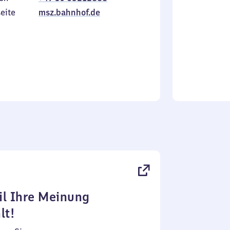
Sonntag
eite
msz.bahnhof.de
l Ihre Meinung
lt!