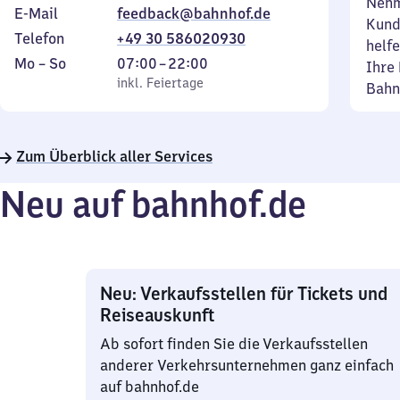
Nehm
E-Mail
feedback@bahnhof.de
Kund
Telefon
+49 30 586020930
helfe
Montag
,
Von
Mo
–
So
07:00
–
22:00
Ihre 
bis
inkl. Feiertage
7
inkl. Feiertage
Bahn
Sonntag
Uhr
bis
22
Zum Überblick aller Services
Uhr
Neu auf bahnhof.de
Neu: Verkaufsstellen für Tickets und
Reiseauskunft
Ab sofort finden Sie die Verkaufsstellen
anderer Verkehrsunternehmen ganz einfach
auf bahnhof.de