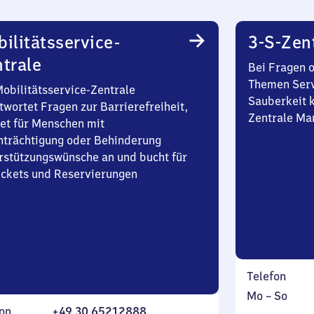
ilitätsservice-
3-S-Zen
trale
Bei Fragen 
Themen Serv
Mobilitätsservice-Zentrale
Sauberkeit k
twortet Fragen zur Barrierefreiheit,
Zentrale Ma
et für Menschen mit
nträchtigung oder Behinderung
rstützungswünsche an und bucht für
Tickets und Reservierungen
Telefon
Montag
,
Mo
–
So
on
+49 30 65212888
bis
inkl.