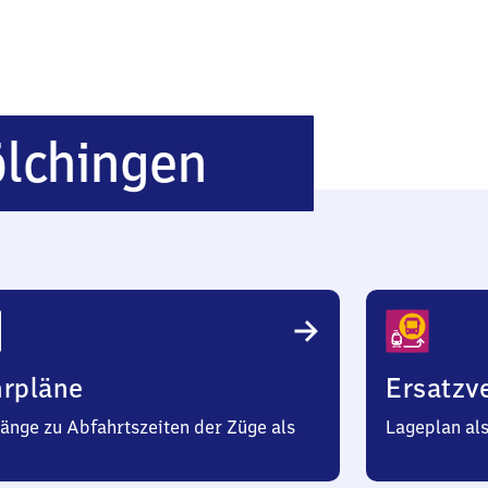
Boxberg-
lchingen
Wölchingen
hrpläne
Ersatzv
änge zu Abfahrtszeiten der Züge als
Lageplan al