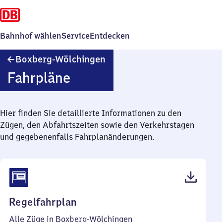
Bahnhof wählen
Service
Entdecken
Boxberg-
Boxberg-Wölchingen
Wölchingen
Fahrpläne
Hier finden Sie detaillierte Informationen zu den
Zügen, den Abfahrtszeiten sowie den Verkehrstagen
und gegebenenfalls Fahrplanänderungen.
(PDF,
Regelfahrplan
41
Alle Züge in Boxberg-Wölchingen