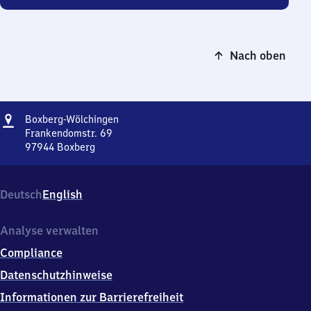
Nach oben
Adresse
Boxberg-
Boxberg-Wölchingen
Wölchingen
Frankendomstr. 69
97944
Boxberg
Boxberg-
Wölchingen,
Frankendomstr.
Deutsch
English
69,
9
7
Analyse verwalten
9
Compliance
4
4
Datenschutzhinweise
Boxberg
Informationen zur Barrierefreiheit