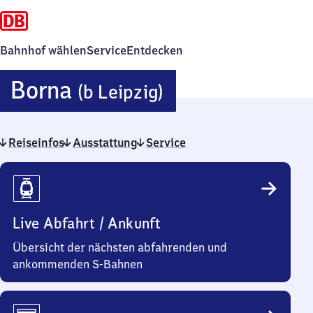
Bahnhof wählen
Service
Entdecken
Borna
Borna
(b Leipzig)
(bei
Reiseinfos
Ausstattung
Service
Leipzig)
Reiseinfos
Live Abfahrt / Ankunft
Übersicht der nächsten abfahrenden und
ankommenden S-Bahnen