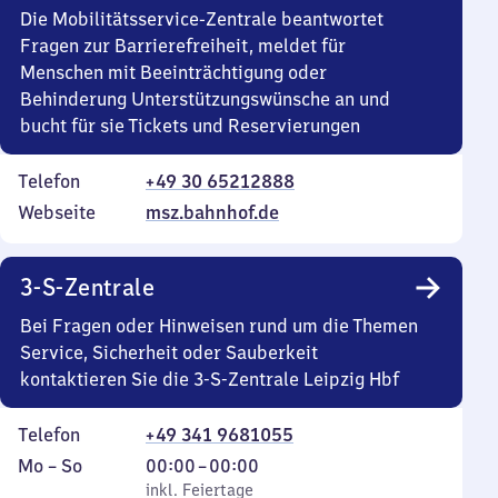
Die Mobilitätsservice-Zentrale beantwortet
Fragen zur Barrierefreiheit, meldet für
Menschen mit Beeinträchtigung oder
Behinderung Unterstützungswünsche an und
bucht für sie Tickets und Reservierungen
Telefon
+49 30 65212888
Webseite
msz.bahnhof.de
3-S-Zentrale
Bei Fragen oder Hinweisen rund um die Themen
Service, Sicherheit oder Sauberkeit
kontaktieren Sie die 3-S-Zentrale Leipzig Hbf
Telefon
+49 341 9681055
Montag
,
Von
Mo
–
So
00:00
–
00:00
bis
inkl. Feiertage
0
inkl. Feiertage