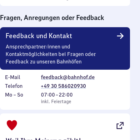
Sonntag
Uhr
bis
Fragen, Anregungen oder Feedback
0
Uhr
Feedback und Kontakt
Ansprechpartner:innen und
Kontaktmöglichkeiten bei Fragen oder
Feedback zu unseren Bahnhöfen
E-Mail
feedback@bahnhof.de
Telefon
+49 30 586020930
Montag
,
Von
Mo
–
So
07:00
–
22:00
bis
inkl. Feiertage
7
inkl. Feiertage
Sonntag
Uhr
bis
22
Uhr