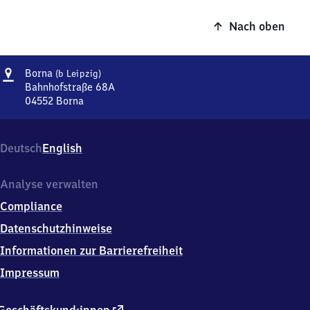
Nach oben
Adresse
Borna
Borna
(b Leipzig)
(bei
Bahnhofstraße 68A
Leipzig)
04552
Borna
Borna
(bei
Leipzig),
Deutsch
English
Bahnhofstraße
68A,
0
Analyse verwalten
4
Compliance
5
5
Datenschutzhinweise
2
Informationen zur Barrierefreiheit
Borna
Impressum
externer