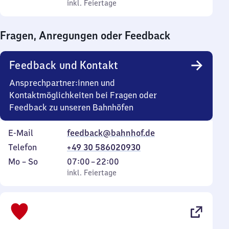
bis
inkl. Feiertage
0
inkl. Feiertage
Sonntag
Uhr
bis
Fragen, Anregungen oder Feedback
0
Uhr
Feedback und Kontakt
Ansprechpartner:innen und
Kontaktmöglichkeiten bei Fragen oder
Feedback zu unseren Bahnhöfen
E-Mail
feedback@bahnhof.de
Telefon
+49 30 586020930
Montag
,
Von
Mo
–
So
07:00
–
22:00
bis
inkl. Feiertage
7
inkl. Feiertage
Sonntag
Uhr
bis
22
Uhr