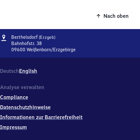
Nach oben
Adresse
Berthelsdorf
Berthelsdorf
(Erzgeb)
(Erzgebirge)
Bahnhofstr. 38
09600
Weißenborn/Erzgebirge
Berthelsdorf
(Erzgebirge),
Bahnhofstr.
Deutsch
English
38,
0
9
Analyse verwalten
6
Compliance
0
0
Datenschutzhinweise
Weißenborn/Erzgebirge
Informationen zur Barrierefreiheit
Impressum