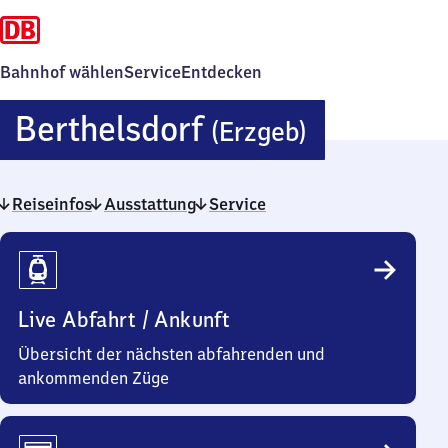
Bahnhof wählen
Service
Entdecken
Berthelsd
Berthelsdorf
(Erzgeb)
(Erzgebir
Reiseinfos
Ausstattung
Service
Reiseinfos
Live Abfahrt / Ankunft
Übersicht der nächsten abfahrenden und
ankommenden Züge