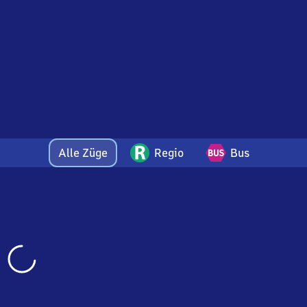
Alle Züge
Regio
Bus
Wird
geladen…