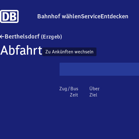
Bahnhof wählen
Service
Entdecken
Berthelsdorf (Erzgebirge)
Berthelsdorf
(Erzgeb)
Abfahrt
Zu Ankünften wechseln
Zug / Bus
Über
Zeit
Ziel