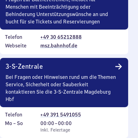
Menschen mit Beeinträchtigung oder
Behinderung Unterstützungswünsche an und
bucht für sie Tickets und Reservierungen
Telefon
+49 30 65212888
Webseite
msz.bahnhof.de
3-S-Zentrale
Bei Fragen oder Hinweisen rund um die Themen
Service, Sicherheit oder Sauberkeit
kontaktieren Sie die 3-S-Zentrale Magdeburg
Hbf
Telefon
+49 391 5491055
Montag
,
Von
Mo
–
So
00:00
–
00:00
bis
inkl. Feiertage
0
inkl. Feiertage
Sonntag
Uhr