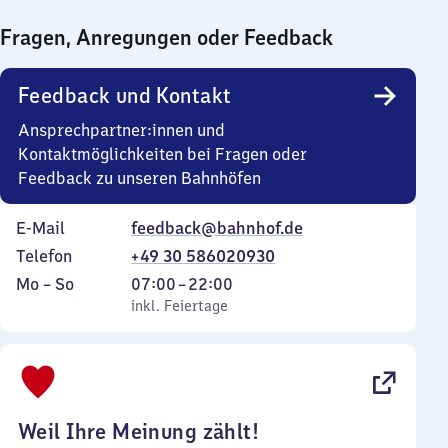
bis
Fragen, Anregungen oder Feedback
0
Uhr
Feedback und Kontakt
Ansprechpartner:innen und
Kontaktmöglichkeiten bei Fragen oder
Feedback zu unseren Bahnhöfen
E-Mail
feedback@bahnhof.de
Telefon
+49 30 586020930
Montag
,
Von
Mo
–
So
07:00
–
22:00
bis
inkl. Feiertage
7
inkl. Feiertage
Sonntag
Uhr
bis
22
Uhr
Weil Ihre Meinung zählt!