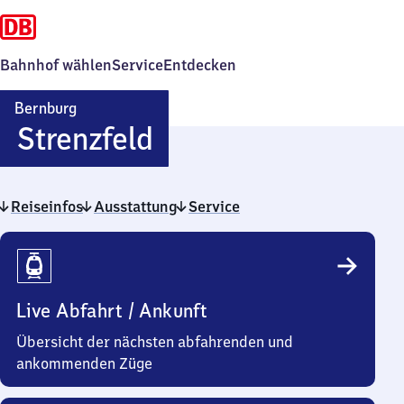
Bahnhof wählen
Service
Entdecken
Bernburg
Bernburg-
Strenzfeld
Strenzfeld
Reiseinfos
Ausstattung
Service
Reiseinfos
Live Abfahrt / Ankunft
Übersicht der nächsten abfahrenden und
ankommenden Züge