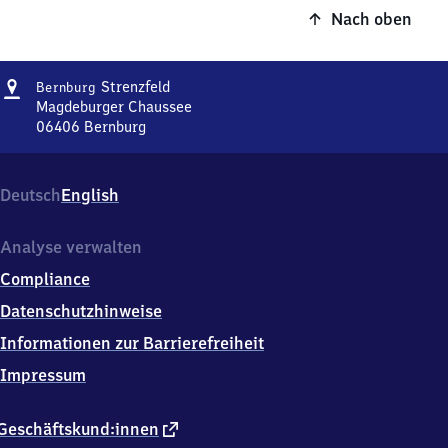
Nach oben
Adresse
Bernburg-
Strenzfeld
Bernburg
Strenzfeld
Magdeburger Chaussee
06406
Bernburg
Bernburg-
Strenzfeld,
Magdeburger
Deutsch
English
Chaussee,
0
6
Analyse verwalten
4
Compliance
0
6
Datenschutzhinweise
Bernburg
Informationen zur Barrierefreiheit
Impressum
externer
Geschäftskund:innen