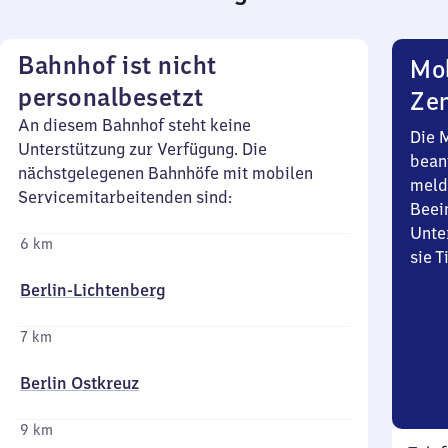
Bahnhof ist nicht
Mob
personalbesetzt
Zen
An diesem Bahnhof steht keine
Die 
Unterstützung zur Verfügung. Die
bean
nächstgelegenen Bahnhöfe mit mobilen
meld
Servicemitarbeitenden sind:
Beei
Unte
6 km
sie 
Berlin-Lichtenberg
7 km
Berlin Ostkreuz
9 km