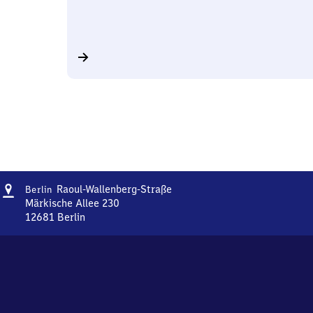
Adresse
Berlin
Raoul-Wallenberg-Straße
Berlin
Raoul-
Märkische Allee 230
Wallenberg-
12681
Berlin
Berlin
Straße
Raoul-
Wallenberg-
Straße,
Märkische
Allee