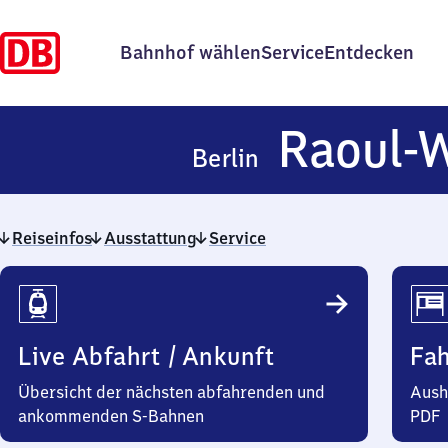
Bahnhof wählen
Service
Entdecken
Raoul-W
Berlin
Reiseinfos
Ausstattung
Service
Reiseinfos
Live Abfahrt / Ankunft
Fa
Übersicht der nächsten abfahrenden und
Aush
ankommenden S-Bahnen
PDF