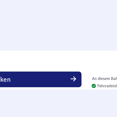
rken
An diesem Bah
Fahrradstel