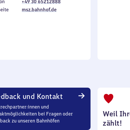
on
+49 30 65212888
bis
inkl.
Sonntag
eite
msz.bahnhof.de
edback und Kontakt
rechpartner:innen und
Weil Ih
aktmöglichkeiten bei Fragen oder
back zu unseren Bahnhöfen
zählt!