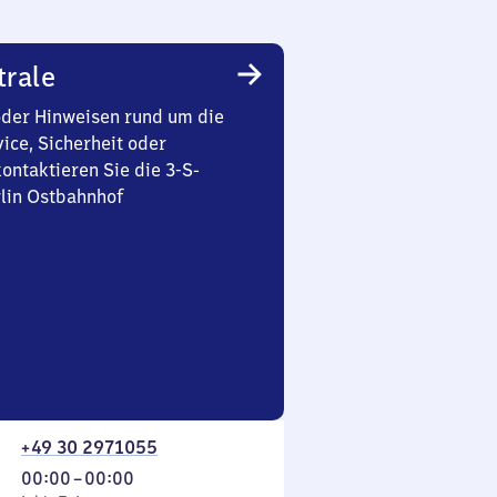
trale
oder Hinweisen rund um die
ice, Sicherheit oder
ontaktieren Sie die 3-S-
rlin Ostbahnhof
+49 30 2971055
Von
00:00
–
00:00