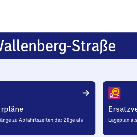
Ber
allenberg-Straße
Rao
Wa
St
hrpläne
Ersatzv
änge zu Abfahrtszeiten der Züge als
Lageplan al