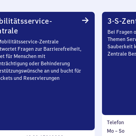
ilitätsservice-
3-S-Zen
trale
Bei Fragen 
Themen Serv
Mobilitätsservice-Zentrale
Sauberkeit k
twortet Fragen zur Barrierefreiheit,
Zentrale Be
et für Menschen mit
nträchtigung oder Behinderung
rstützungswünsche an und bucht für
Tickets und Reservierungen
Telefon
Montag
,
Mo
–
So