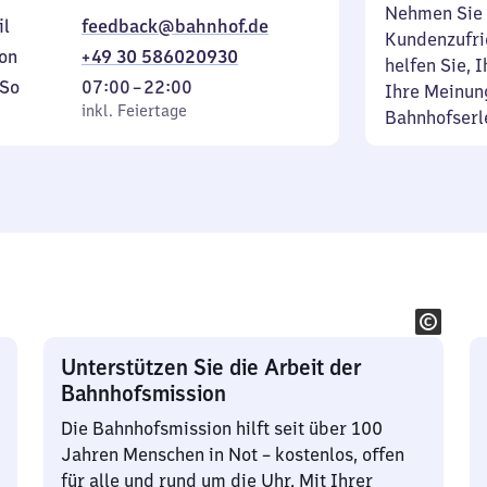
Nehmen Sie 
il
feedback@bahnhof.de
Kundenzufrie
on
+49 30 586020930
helfen Sie, 
ag
,
Von
So
07:00
–
22:00
Ihre Meinung
inkl. Feiertage
7
inkl. Feiertage
Bahnhofserl
tag
Uhr
bis
22
Uhr
Unterstützen Sie die Arbeit der
Bahnhofsmission
Die Bahnhofsmission hilft seit über 100
Jahren Menschen in Not – kostenlos, offen
für alle und rund um die Uhr. Mit Ihrer