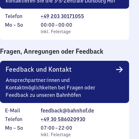
kontaktieren Sie die 3-S-Zentrale Duisburg Hbf
Telefon
+49 203 30171055
Montag
,
Von
Mo
–
So
00:00
–
00:00
bis
inkl. Feiertage
0
inkl. Feiertage
Sonntag
Uhr
bis
Fragen, Anregungen oder Feedback
0
Uhr
Feedback und Kontakt
Ansprechpartner:innen und
Kontaktmöglichkeiten bei Fragen oder
Feedback zu unseren Bahnhöfen
E-Mail
feedback@bahnhof.de
Telefon
+49 30 586020930
Montag
,
Von
Mo
–
So
07:00
–
22:00
bis
inkl. Feiertage
7
inkl. Feiertage