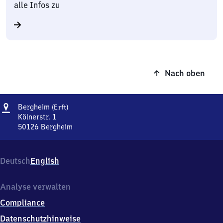
alle Infos zu
Nach oben
Adresse
Bergheim
Bergheim
(Erft)
(Erft)
Kölnerstr. 1
50126
Bergheim
Bergheim
(Erft),
Kölnerstr.
Deutsch
English
1,
5
0
Analyse verwalten
1
Compliance
2
6
Datenschutzhinweise