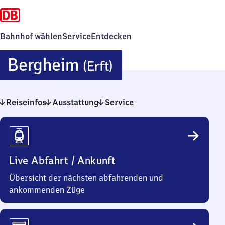
Bahnhof wählen
Service
Entdecken
Bergheim
Bergheim
(Erft)
(Erft)
Reiseinfos
Ausstattung
Service
Reiseinfos
Live Abfahrt / Ankunft
Übersicht der nächsten abfahrenden und
ankommenden Züge