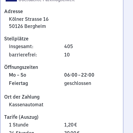
Adresse
Kölner Strasse 16
50126
Bergheim
Kölner
Stellplätze
Strasse
insgesamt
:
405
16,
5
barrierefrei
:
10
0
Öffnungszeiten
1
Montag
Von
Mo
–
So
06:00
–
22:00
2
bis
6
6
Feiertag
Feiertag
geschlossen
Sonntag
Uhr
Bergheim
bis
Ort der Zahlung
22
Kassenautomat
Uhr
Tarife (Auszug)
1 Stunde
1,20 €