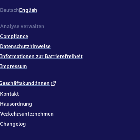
(Erft),
Kölnerstr.
Deutsch
English
1,
5
0
Analyse verwalten
1
Compliance
2
6
Datenschutzhinweise
Bergheim
Informationen zur Barrierefreiheit
Impressum
externer
Geschäftskund:innen
Link
Kontakt
Hausordnung
Verkehrsunternehmen
Changelog