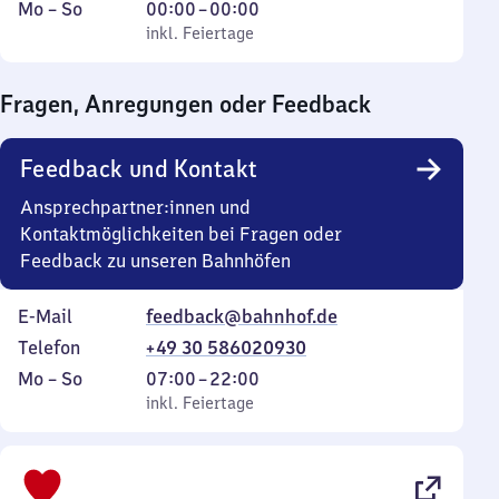
Montag
,
Von
Mo
–
So
00:00
–
00:00
bis
inkl. Feiertage
0
inkl. Feiertage
Sonntag
Uhr
bis
Fragen, Anregungen oder Feedback
0
Uhr
Feedback und Kontakt
Ansprechpartner:innen und
Kontaktmöglichkeiten bei Fragen oder
Feedback zu unseren Bahnhöfen
E-Mail
feedback@bahnhof.de
Telefon
+49 30 586020930
Montag
,
Von
Mo
–
So
07:00
–
22:00
bis
inkl. Feiertage
7
inkl. Feiertage
Sonntag
Uhr
bis
22