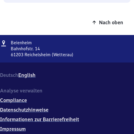
Nach oben
Adresse
Beienheim
Beienheim
Bahnhofstr. 14
61203
Reichelsheim (Wetterau)
Beienheim,
Bahnhofstr.
14,
Deutsch
English
6
1
2
Analyse verwalten
0
Compliance
3
Reichelsheim
Datenschutzhinweise
(Wetterau)
Informationen zur Barrierefreiheit
Impressum