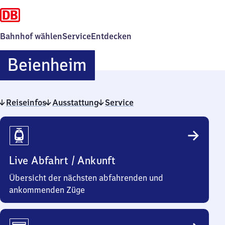
Bahnhof wählen
Service
Entdecken
Beienheim
Beienheim
Reiseinfos
Ausstattung
Service
Reiseinfos
Live Abfahrt / Ankunft
Übersicht der nächsten abfahrenden und
ankommenden Züge