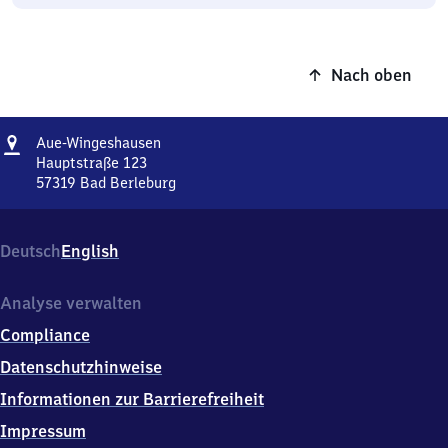
Nach oben
Adresse
Aue-
Aue-Wingeshausen
Wingeshausen
Hauptstraße 123
57319
Bad Berleburg
Aue-
Wingeshausen,
Hauptstraße
Deutsch
English
123,
5
7
Analyse verwalten
3
Compliance
1
9
Datenschutzhinweise
Bad
Informationen zur Barrierefreiheit
Berleburg
Impressum