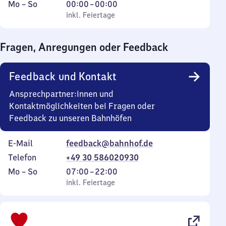
Montag
,
Von
Mo
–
So
00:00
–
00:00
bis
inkl. Feiertage
0
inkl. Feiertage
Sonntag
Uhr
bis
Fragen, Anregungen oder Feedback
0
Uhr
Feedback und Kontakt
Ansprechpartner:innen und
Kontaktmöglichkeiten bei Fragen oder
Feedback zu unseren Bahnhöfen
E-Mail
feedback@bahnhof.de
Telefon
+49 30 586020930
Montag
,
Von
Mo
–
So
07:00
–
22:00
bis
inkl. Feiertage
7
inkl. Feiertage
Sonntag
Uhr
bis
22