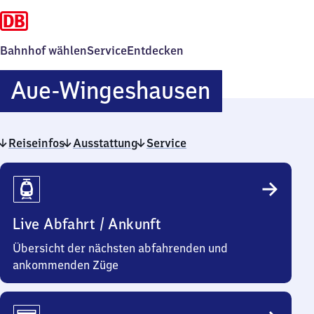
Bahnhof wählen
Service
Entdecken
Aue-
Aue-Wingeshausen
Wingesha
Reiseinfos
Ausstattung
Service
Reiseinfos
Live Abfahrt / Ankunft
Übersicht der nächsten abfahrenden und
ankommenden Züge