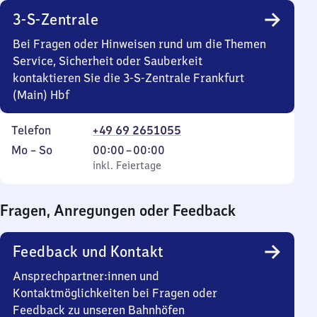
3-S-Zentrale
Bei Fragen oder Hinweisen rund um die Themen
Service, Sicherheit oder Sauberkeit
kontaktieren Sie die 3-S-Zentrale Frankfurt
(Main) Hbf
Telefon
+49 69 2651055
Montag
,
Von
Mo
–
So
00:00
–
00:00
bis
inkl. Feiertage
0
inkl. Feiertage
Sonntag
Uhr
bis
Fragen, Anregungen oder Feedback
0
Uhr
Feedback und Kontakt
Ansprechpartner:innen und
Kontaktmöglichkeiten bei Fragen oder
Feedback zu unseren Bahnhöfen