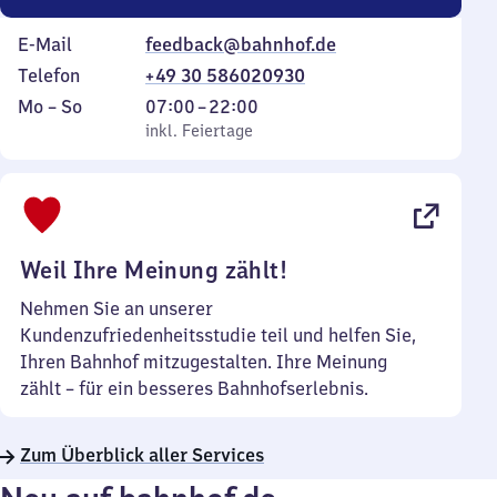
E-Mail
feedback@bahnhof.de
Telefon
+49 30 586020930
Montag
,
Von
Mo
–
So
07:00
–
22:00
bis
inkl. Feiertage
7
inkl. Feiertage
Sonntag
Uhr
bis
22
Uhr
Weil Ihre Meinung zählt!
Nehmen Sie an unserer
Kundenzufriedenheitsstudie teil und helfen Sie,
Ihren Bahnhof mitzugestalten. Ihre Meinung
zählt – für ein besseres Bahnhofserlebnis.
Zum Überblick aller Services