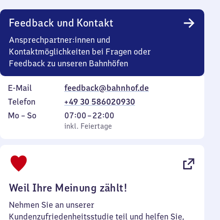
Uhr
Feedback und Kontakt
Ansprechpartner:innen und
Kontaktmöglichkeiten bei Fragen oder
Feedback zu unseren Bahnhöfen
E-Mail
feedback@bahnhof.de
Telefon
+49 30 586020930
Montag
,
Von
Mo
–
So
07:00
–
22:00
bis
inkl. Feiertage
7
inkl. Feiertage
Sonntag
Uhr
bis
22
Uhr
Weil Ihre Meinung zählt!
Nehmen Sie an unserer
Kundenzufriedenheitsstudie teil und helfen Sie,