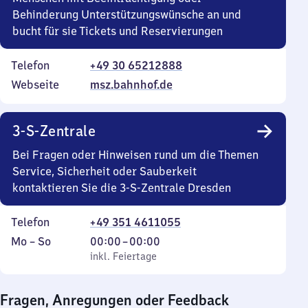
Behinderung Unterstützungswünsche an und
bucht für sie Tickets und Reservierungen
Telefon
+49 30 65212888
Webseite
msz.bahnhof.de
3-S-Zentrale
Bei Fragen oder Hinweisen rund um die Themen
Service, Sicherheit oder Sauberkeit
kontaktieren Sie die 3-S-Zentrale Dresden
Telefon
+49 351 4611055
Montag
,
Von
Mo
–
So
00:00
–
00:00
bis
inkl. Feiertage
0
inkl. Feiertage
Sonntag
Uhr
bis
Fragen, Anregungen oder Feedback
0