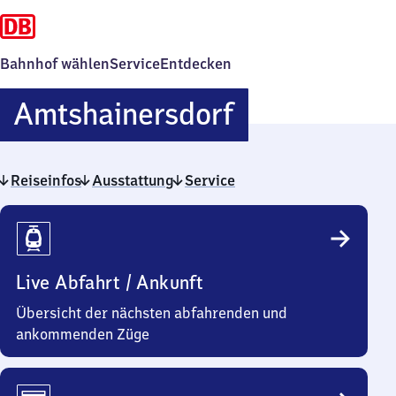
Bahnhof wählen
Service
Entdecken
Amtshainers
Amtshainersdorf
Reiseinfos
Ausstattung
Service
Reiseinfos
Live Abfahrt / Ankunft
Übersicht der nächsten abfahrenden und
ankommenden Züge