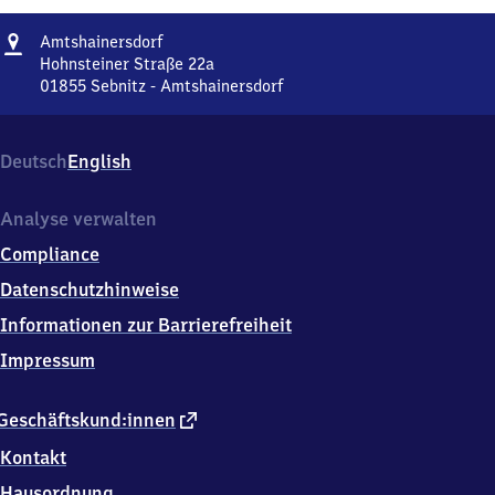
Adresse
Amtshainersdorf
Amtshainersdorf
Hohnsteiner Straße 22a
01855
Sebnitz - Amtshainersdorf
Amtshainersdorf,
Hohnsteiner
Straße
Deutsch
English
22a,
0
1
Analyse verwalten
8
Compliance
5
5
Datenschutzhinweise
Sebnitz
Informationen zur Barrierefreiheit
-
Amtshainersdorf
Impressum
externer
Geschäftskund:innen
Link
Kontakt
Hausordnung