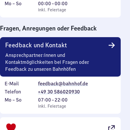
Montag
,
Von
Mo
–
So
00:00
–
00:00
bis
inkl. Feiertage
0
inkl. Feiertage
Sonntag
Uhr
bis
Fragen, Anregungen oder Feedback
0
Uhr
Feedback und Kontakt
Ansprechpartner:innen und
Kontaktmöglichkeiten bei Fragen oder
Feedback zu unseren Bahnhöfen
E-Mail
feedback@bahnhof.de
Telefon
+49 30 586020930
Montag
,
Von
Mo
–
So
07:00
–
22:00
bis
inkl. Feiertage
7
inkl. Feiertage
Sonntag
Uhr
bis
22