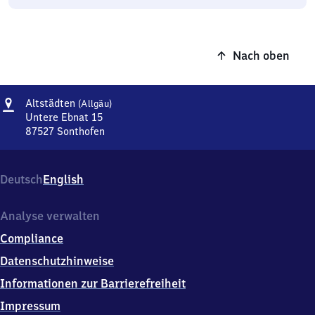
Nach oben
Adresse
Altstädten
Altstädten
(Allgäu)
(Allgäu)
Untere Ebnat 15
87527
Sonthofen
Altstädten
(Allgäu),
Untere
Deutsch
English
Ebnat
15,
8
Analyse verwalten
7
Compliance
5
2
Datenschutzhinweise
7
Informationen zur Barrierefreiheit
Sonthofen
Impressum