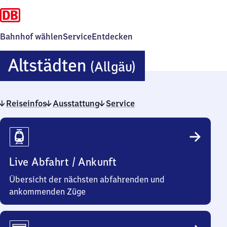
Bahnhof wählen
Service
Entdecken
Altstädten
Altstädten
(Allgäu)
(Allgäu)
Reiseinfos
Ausstattung
Service
Reiseinfos
Live Abfahrt / Ankunft
Übersicht der nächsten abfahrenden und
ankommenden Züge