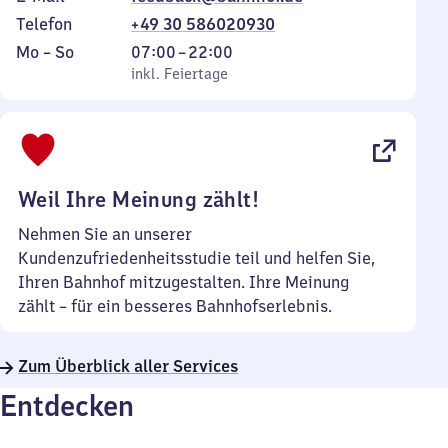
Telefon
+49 30 586020930
Montag
,
Von
Mo
–
So
07:00
–
22:00
bis
inkl. Feiertage
7
inkl. Feiertage
Sonntag
Uhr
bis
22
Uhr
Weil Ihre Meinung zählt!
Nehmen Sie an unserer
Kundenzufriedenheitsstudie teil und helfen Sie,
Ihren Bahnhof mitzugestalten. Ihre Meinung
zählt – für ein besseres Bahnhofserlebnis.
Zum Überblick aller Services
Entdecken