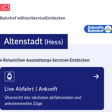
Bahnhof wählen
Service
Entdecken
Altenstadt
Altenstadt
(Hess)
(Hessen)
Reiseinfos
Ausstattung
Service
Entdecken
Reiseinfos
Live Abfahrt / Ankunft
Übersicht der nächsten abfahrenden und
ankommenden Züge