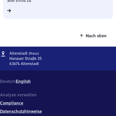
alle Infos zu
Nach oben
Adresse
Altenstadt
Altenstadt
(Hess)
(Hessen)
Hanauer Straße 25
63674
Altenstadt
Altenstadt
(Hessen),
Hanauer
Deutsch
English
Straße
25,
6
Analyse verwalten
3
Compliance
6
7
Datenschutzhinweise
4