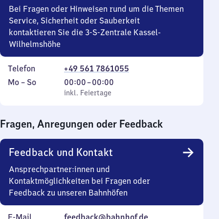
Bei Fragen oder Hinweisen rund um die Themen
Service, Sicherheit oder Sauberkeit
kontaktieren Sie die 3-S-Zentrale Kassel-
Wilhelmshöhe
Telefon
+49 561 7861055
Montag
,
Von
Mo
–
So
00:00
–
00:00
bis
inkl. Feiertage
0
inkl. Feiertage
Sonntag
Uhr
bis
Fragen, Anregungen oder Feedback
0
Uhr
Feedback und Kontakt
Ansprechpartner:innen und
Kontaktmöglichkeiten bei Fragen oder
Feedback zu unseren Bahnhöfen
E-Mail
feedback@bahnhof.de