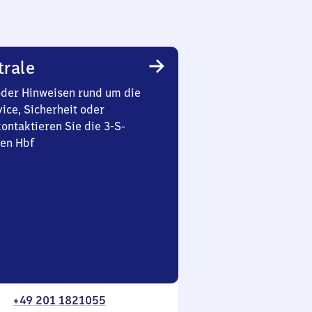
trale
oder Hinweisen rund um die
ice, Sicherheit oder
ontaktieren Sie die 3-S-
sen Hbf
+49 201 1821055