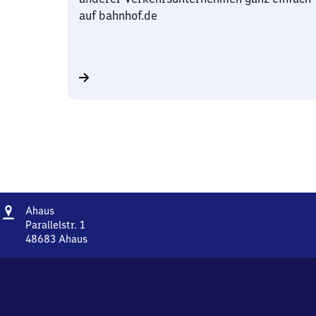
auf bahnhof.de
Adresse
Ahaus
Ahaus
Parallelstr. 1
48683
Ahaus
Ahaus,
Parallelstr.
1,
4
8