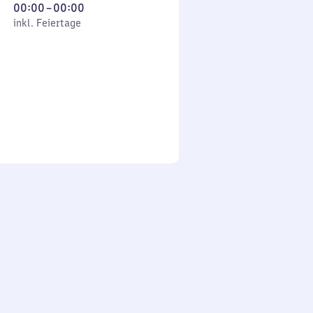
Von
00:00
–
00:00
 Feiertage
0
inkl. Feiertage
Uhr
bis
0
Uhr