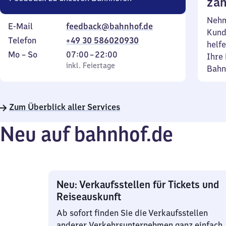
zäh
Nehm
E-Mail
feedback@bahnhof.de
Kund
Telefon
+49 30 586020930
helfe
Montag
,
Von
Mo
–
So
07:00
–
22:00
Ihre 
bis
inkl. Feiertage
7
inkl. Feiertage
Bahn
Sonntag
Uhr
bis
22
Zum Überblick aller Services
Uhr
Neu auf bahnhof.de
Neu: Verkaufsstellen für Tickets und
Reiseauskunft
Ab sofort finden Sie die Verkaufsstellen
anderer Verkehrsunternehmen ganz einfach