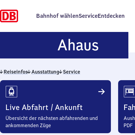
Bahnhof wählen
Service
Entdecken
Ahau
Ahaus
Reiseinfos
Ausstattung
Service
Reiseinfos
Live Abfahrt / Ankunft
Fa
Übersicht der nächsten abfahrenden und
Aush
ankommenden Züge
PDF