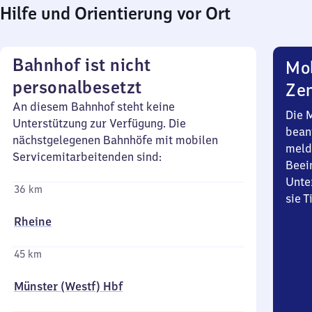
Hilfe und Orientierung vor Ort
Bahnhof ist nicht
Mob
personalbesetzt
Zen
An diesem Bahnhof steht keine
Die 
Unterstützung zur Verfügung. Die
bean
nächstgelegenen Bahnhöfe mit mobilen
meld
Servicemitarbeitenden sind:
Beei
Unte
36 km
sie 
Rheine
45 km
Münster (Westf) Hbf