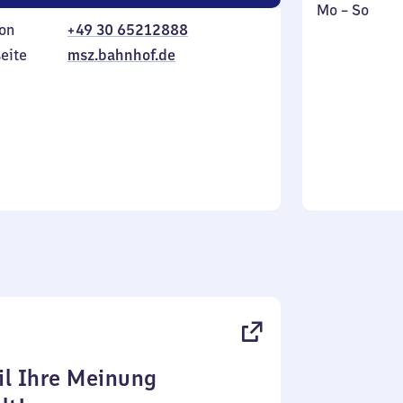
Montag
,
Mo
–
So
on
+49 30 65212888
bis
inkl.
Sonntag
eite
msz.bahnhof.de
l Ihre Meinung