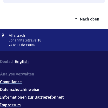
Nach oben
Adresse
Affaltrach
Affaltrach
Johanniterstraße 18
74182
Obersulm
Affaltrach,
Johanniterstraße
18,
Deutsch
English
7
4
1
Analyse verwalten
8
Compliance
2
Obersulm
Datenschutzhinweise
Informationen zur Barrierefreiheit
Impressum