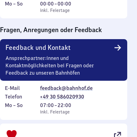
Montag
,
Von
Mo
–
So
00:00
–
00:00
bis
inkl. Feiertage
0
inkl. Feiertage
Sonntag
Uhr
bis
Fragen, Anregungen oder Feedback
0
Uhr
Feedback und Kontakt
Ansprechpartner:innen und
Kontaktmöglichkeiten bei Fragen oder
Feedback zu unseren Bahnhöfen
E-Mail
feedback@bahnhof.de
Telefon
+49 30 586020930
Montag
,
Von
Mo
–
So
07:00
–
22:00
bis
inkl. Feiertage
7
inkl. Feiertage
Sonntag
Uhr
bis
22