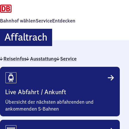
Bahnhof wählen
Service
Entdecken
Affaltrach
Affaltrach
Reiseinfos
Ausstattung
Service
Reiseinfos
Live Abfahrt / Ankunft
Übersicht der nächsten abfahrenden und
ankommenden S-Bahnen