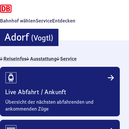
Bahnhof wählen
Service
Entdecken
Adorf
Adorf
(Vogtl)
(Vogtland)
Reiseinfos
Ausstattung
Service
Reiseinfos
Live Abfahrt / Ankunft
Übersicht der nächsten abfahrenden und
ankommenden Züge