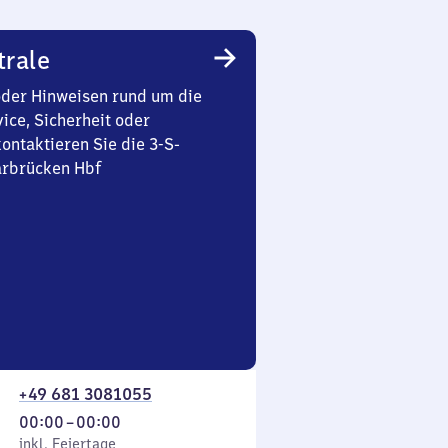
trale
oder Hinweisen rund um die
ice, Sicherheit oder
ontaktieren Sie die 3-S-
arbrücken Hbf
+49 681 3081055
Von
00:00
–
00:00
 Feiertage
0
inkl. Feiertage