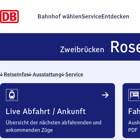
Bahnhof wählen
Service
Entdecken
Ros
Zweibrücken
Reiseinfos
Ausstattung
Service
Reiseinfos
Live Abfahrt / Ankunft
Fa
Übersicht der nächsten abfahrenden und
Aush
ankommenden Züge
PDF