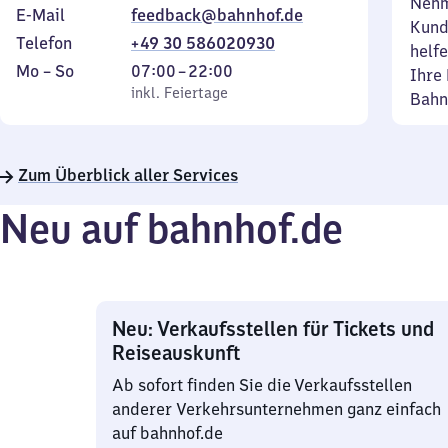
Nehm
E-Mail
feedback@bahnhof.de
Kund
Telefon
+49 30 586020930
helfe
Montag
,
Von
Mo
–
So
07:00
–
22:00
Ihre 
bis
inkl. Feiertage
7
inkl. Feiertage
Bahn
Sonntag
Uhr
bis
22
Zum Überblick aller Services
Uhr
Neu auf bahnhof.de
Neu: Verkaufsstellen für Tickets und
Reiseauskunft
Ab sofort finden Sie die Verkaufsstellen
anderer Verkehrsunternehmen ganz einfach
auf bahnhof.de