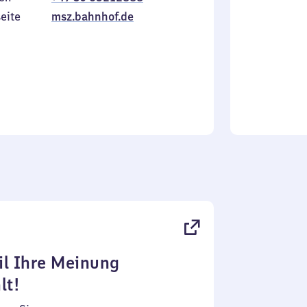
Sonntag
eite
msz.bahnhof.de
l Ihre Meinung
lt!