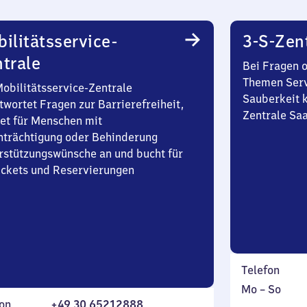
ilitätsservice-
3-S-Zen
trale
Bei Fragen 
Themen Serv
Mobilitätsservice-Zentrale
Sauberkeit k
twortet Fragen zur Barrierefreiheit,
Zentrale Sa
et für Menschen mit
nträchtigung oder Behinderung
rstützungswünsche an und bucht für
Tickets und Reservierungen
Telefon
Montag
,
Mo
–
So
on
+49 30 65212888
bis
inkl.