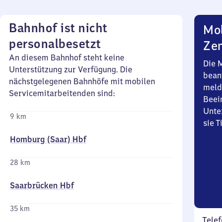
Bahnhof ist nicht
Mob
personalbesetzt
Zen
An diesem Bahnhof steht keine
Die 
Unterstützung zur Verfügung. Die
bean
nächstgelegenen Bahnhöfe mit mobilen
meld
Servicemitarbeitenden sind:
Beei
Unte
9 km
sie 
Homburg (Saar) Hbf
28 km
Saarbrücken Hbf
35 km
Telef