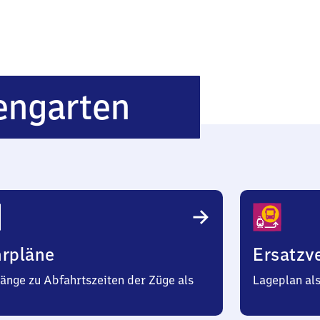
Zweibrücke
engarten
Rosengarte
hrpläne
Ersatzv
änge zu Abfahrtszeiten der Züge als
Lageplan al