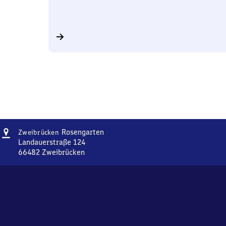
Adresse
Zweibrücken-
Rosengarten
Zweibrücken
Rosengarten
Landauerstraße 124
66482
Zweibrücken
Zweibrücken-
Rosengarten,
Landauerstraße
124,
6
6
4