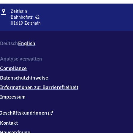
Adresse
Zeithain
Zeithain
Bahnhofstr. 42
01619
Zeithain
Zeithain,
Bahnhofstr.
42,
Deutsch
English
0
1
6
Analyse verwalten
1
Compliance
9
Zeithain
Datenschutzhinweise
Informationen zur Barrierefreiheit
Impressum
externer
Geschäftskund:innen
Link
Kontakt
Hausordnung