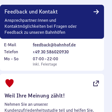
Uhr
Feedback und Kontakt
Ansprechpartner:innen und
Kontaktmöglichkeiten bei Fragen oder
Feedback zu unseren Bahnhöfen
E-Mail
feedback@bahnhof.de
Telefon
+49 30 586020930
Montag
,
Von
Mo
–
So
07:00
–
22:00
bis
inkl. Feiertage
7
inkl. Feiertage
Sonntag
Uhr
bis
22
Uhr
Weil Ihre Meinung zählt!
Nehmen Sie an unserer
Kundenzufriedenheitsstudie teil und helfen Sie,