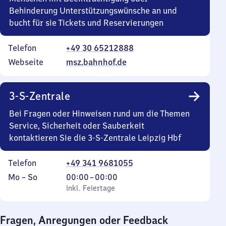
Behinderung Unterstützungswünsche an und
bucht für sie Tickets und Reservierungen
Telefon
+49 30 65212888
Webseite
msz.bahnhof.de
3-S-Zentrale
Bei Fragen oder Hinweisen rund um die Themen
Service, Sicherheit oder Sauberkeit
kontaktieren Sie die 3-S-Zentrale Leipzig Hbf
Telefon
+49 341 9681055
Montag
,
Von
Mo
–
So
00:00
–
00:00
bis
inkl. Feiertage
0
inkl. Feiertage
Sonntag
Uhr
bis
Fragen, Anregungen oder Feedback
0