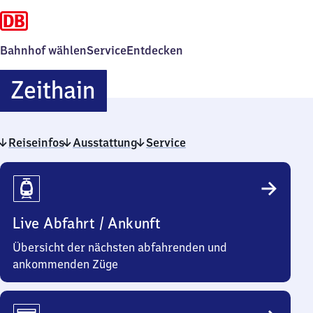
Bahnhof wählen
Service
Entdecken
Zeithain
Zeithain
Reiseinfos
Ausstattung
Service
Reiseinfos
Live Abfahrt / Ankunft
Übersicht der nächsten abfahrenden und
ankommenden Züge