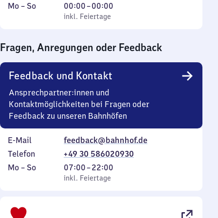
Montag
,
Von
Mo
–
So
00:00
–
00:00
bis
inkl. Feiertage
0
inkl. Feiertage
Sonntag
Uhr
bis
Fragen, Anregungen oder Feedback
0
Uhr
Feedback und Kontakt
Ansprechpartner:innen und
Kontaktmöglichkeiten bei Fragen oder
Feedback zu unseren Bahnhöfen
E-Mail
feedback@bahnhof.de
Telefon
+49 30 586020930
Montag
,
Von
Mo
–
So
07:00
–
22:00
bis
inkl. Feiertage
7
inkl. Feiertage
Sonntag
Uhr
bis
22