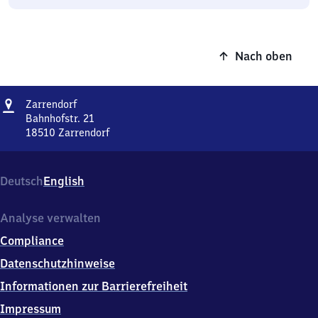
Nach oben
Adresse
Zarrendorf
Zarrendorf
Bahnhofstr. 21
18510
Zarrendorf
Zarrendorf,
Bahnhofstr.
21,
Deutsch
English
1
8
5
Analyse verwalten
1
Compliance
0
Zarrendorf
Datenschutzhinweise
Informationen zur Barrierefreiheit
Impressum