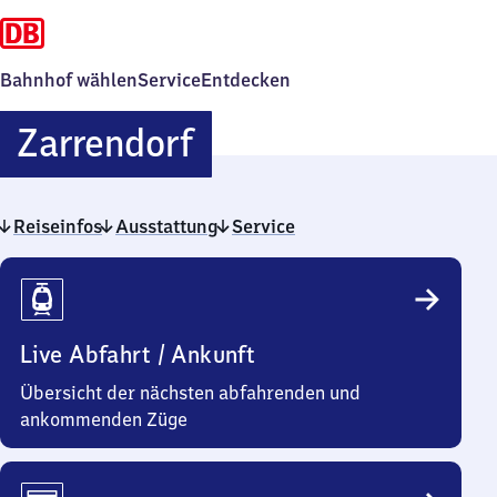
Bahnhof wählen
Service
Entdecken
Zarrendorf
Zarrendorf
Reiseinfos
Ausstattung
Service
Reiseinfos
Live Abfahrt / Ankunft
Übersicht der nächsten abfahrenden und
ankommenden Züge