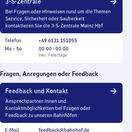
3-S-Zentrale
Uhr
20
45
Uhr
Bei Fragen oder Hinweisen rund um die Themen
45
Service, Sicherheit oder Sauberkeit
kontaktieren Sie die 3-S-Zentrale Mainz Hbf
Telefon
+49 6131 151055
Montag
,
Von
Mo
–
So
00:00
–
00:00
bis
inkl. Feiertage
0
inkl. Feiertage
Sonntag
Uhr
bis
Fragen, Anregungen oder Feedback
0
Uhr
Feedback und Kontakt
Ansprechpartner:innen und
Kontaktmöglichkeiten bei Fragen oder
Feedback zu unseren Bahnhöfen
E-Mail
feedback@bahnhof.de