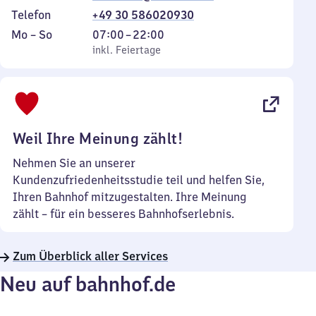
Telefon
+49 30 586020930
Montag
,
Von
Mo
–
So
07:00
–
22:00
bis
inkl. Feiertage
7
inkl. Feiertage
Sonntag
Uhr
bis
22
Uhr
Weil Ihre Meinung zählt!
Nehmen Sie an unserer
Kundenzufriedenheitsstudie teil und helfen Sie,
Ihren Bahnhof mitzugestalten. Ihre Meinung
zählt – für ein besseres Bahnhofserlebnis.
Zum Überblick aller Services
Neu auf bahnhof.de