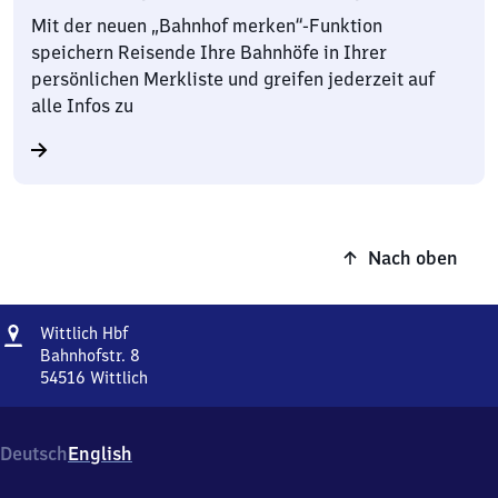
Mit der neuen „Bahnhof merken“-Funktion
speichern Reisende Ihre Bahnhöfe in Ihrer
persönlichen Merkliste und greifen jederzeit auf
alle Infos zu
Nach oben
Adresse
Wittlich
Wittlich Hbf
Hauptbahnhof
Bahnhofstr. 8
54516
Wittlich
Wittlich
Hauptbahnhof,
Bahnhofstr.
Deutsch
English
8,
5