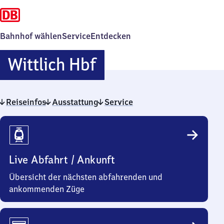
Bahnhof wählen
Service
Entdecken
Wittlich
Wittlich Hbf
Hauptbahnhof
Reiseinfos
Ausstattung
Service
Reiseinfos
Live Abfahrt / Ankunft
Übersicht der nächsten abfahrenden und
ankommenden Züge