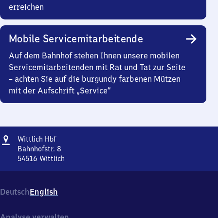
erreichen
Mobile Servicemitarbeitende
Auf dem Bahnhof stehen Ihnen unsere mobilen
Servicemitarbeitenden mit Rat und Tat zur Seite
– achten Sie auf die burgundy farbenen Mützen
mit der Aufschrift „Service“
Adresse
Wittlich
Wittlich Hbf
Hauptbahnhof
Bahnhofstr. 8
54516
Wittlich
Wittlich
Hauptbahnhof,
Bahnhofstr.
Deutsch
English
8,
5
4
Analyse verwalten