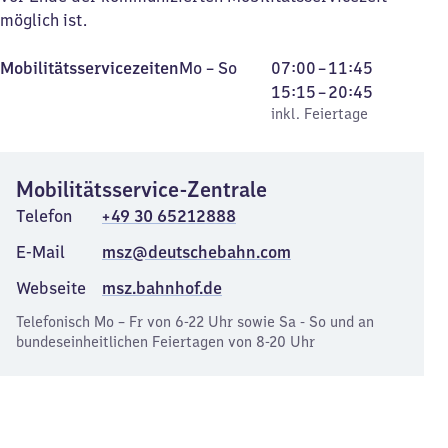
möglich ist.
Montag
,
Von
Von
Mobilitätsservicezeiten
Mo
–
So
07:00
–
11:45
bis
inkl. Feiertage
7
15
15:15
–
20:45
Sonntag
Uhr
Uhr
inkl. Feiertage
bis
15
11
bis
Mobilitätsservice-Zentrale
Uhr
20
45
Uhr
Telefon
+49 30 65212888
45
E-Mail
msz@deutschebahn.com
Webseite
msz.bahnhof.de
Telefonisch Mo – Fr von 6-22 Uhr sowie Sa - So und an
bundeseinheitlichen Feiertagen von 8-20 Uhr