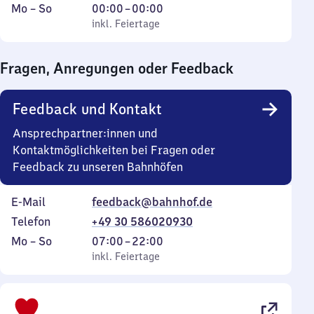
Montag
,
Von
Mo
–
So
00:00
–
00:00
bis
inkl. Feiertage
0
inkl. Feiertage
Sonntag
Uhr
bis
Fragen, Anregungen oder Feedback
0
Uhr
Feedback und Kontakt
Ansprechpartner:innen und
Kontaktmöglichkeiten bei Fragen oder
Feedback zu unseren Bahnhöfen
E-Mail
feedback@bahnhof.de
Telefon
+49 30 586020930
Montag
,
Von
Mo
–
So
07:00
–
22:00
bis
inkl. Feiertage
7
inkl. Feiertage
Sonntag
Uhr
bis
22