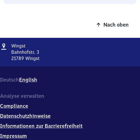
Nach oben
Adresse
Wingst
Wingst
Bahnhofstr. 3
21789
Wingst
Wingst,
Bahnhofstr.
3,
Deutsch
English
2
1
7
Analyse verwalten
8
Compliance
9
Wingst
Datenschutzhinweise
Informationen zur Barrierefreiheit
Impressum