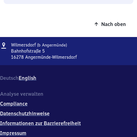
Nach oben
Adresse
Wilmersdorf
Wilmersdorf
(b Angermünde)
(bei
Bahnhofstraße 5
Angermünde)
16278
Angermünde-Wilmersdorf
Wilmersdorf
(bei
Angermünde),
Deutsch
English
Bahnhofstraße
5,
1
Analyse verwalten
6
Compliance
2
7
Datenschutzhinweise
8
Informationen zur Barrierefreiheit
Angermünde-
Wilmersdorf
Impressum