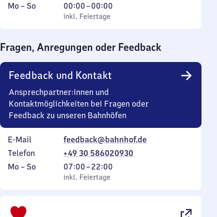
Montag
,
Von
Mo
–
So
00:00
–
00:00
bis
inkl. Feiertage
0
inkl. Feiertage
Sonntag
Uhr
bis
Fragen, Anregungen oder Feedback
0
Uhr
Feedback und Kontakt
Ansprechpartner:innen und
Kontaktmöglichkeiten bei Fragen oder
Feedback zu unseren Bahnhöfen
E-Mail
feedback@bahnhof.de
Telefon
+49 30 586020930
Montag
,
Von
Mo
–
So
07:00
–
22:00
bis
inkl. Feiertage
7
inkl. Feiertage
Sonntag
Uhr
bis
22