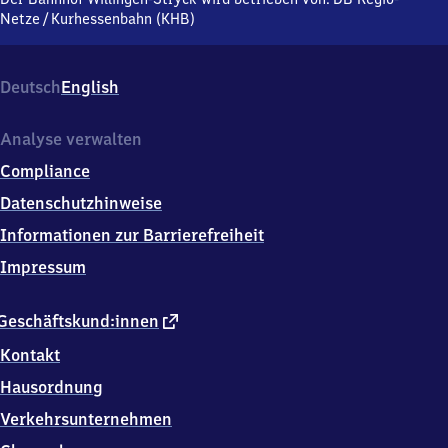
Auf
Netze
/
Kurhessenbahn (KHB)
dem
Wakenfeld,
3
Deutsch
English
4
5
0
Analyse verwalten
8
Compliance
Willingen
Datenschutzhinweise
Informationen zur Barrierefreiheit
Impressum
externer
Geschäftskund:innen
Link
Kontakt
Hausordnung
Verkehrsunternehmen