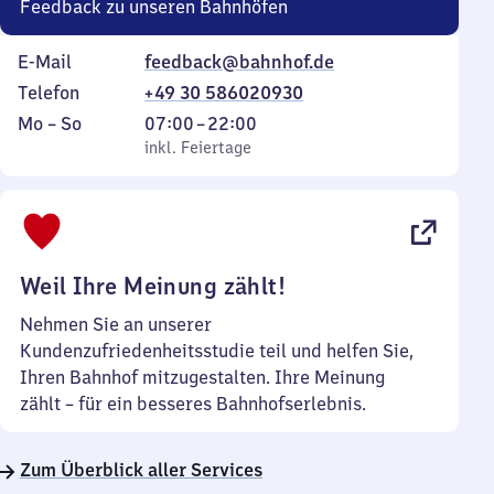
Feedback zu unseren Bahnhöfen
E-Mail
feedback@bahnhof.de
Telefon
+49 30 586020930
Montag
,
Von
Mo
–
So
07:00
–
22:00
bis
inkl. Feiertage
7
inkl. Feiertage
Sonntag
Uhr
bis
22
Uhr
Weil Ihre Meinung zählt!
Nehmen Sie an unserer
Kundenzufriedenheitsstudie teil und helfen Sie,
Ihren Bahnhof mitzugestalten. Ihre Meinung
zählt – für ein besseres Bahnhofserlebnis.
Zum Überblick aller Services