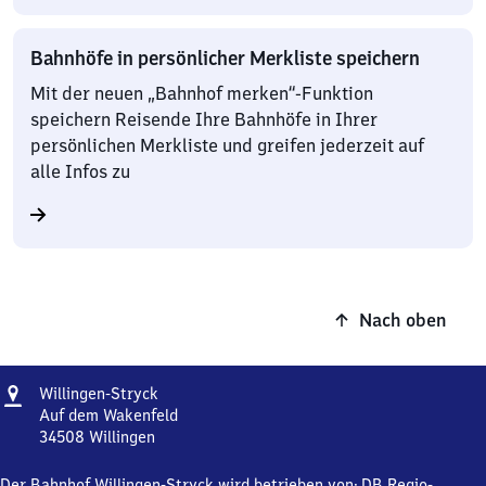
Bahnhöfe in persönlicher Merkliste speichern
Mit der neuen „Bahnhof merken“-Funktion
speichern Reisende Ihre Bahnhöfe in Ihrer
persönlichen Merkliste und greifen jederzeit auf
alle Infos zu
Nach oben
Adresse
Willingen-
Willingen-Stryck
Stryck
Auf dem Wakenfeld
34508
Willingen
Willingen-
Stryck,
Der Bahnhof Willingen-Stryck wird betrieben von:
DB Regio-