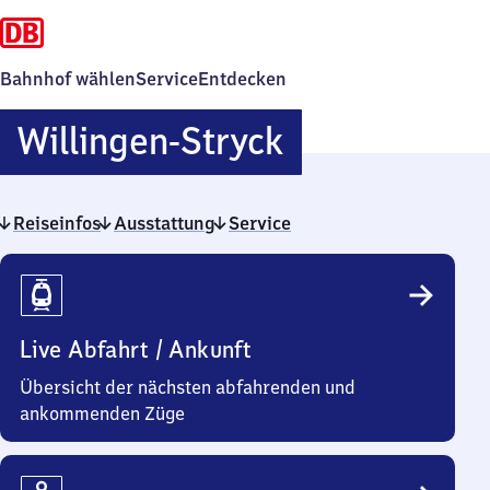
Bahnhof wählen
Service
Entdecken
Willingen-
Willingen-Stryck
Stryck
Reiseinfos
Ausstattung
Service
Reiseinfos
Live Abfahrt / Ankunft
Übersicht der nächsten abfahrenden und
ankommenden Züge