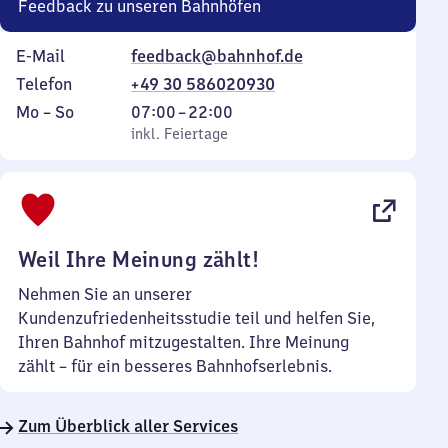
Feedback zu unseren Bahnhöfen
E-Mail
feedback@bahnhof.de
Telefon
+49 30 586020930
Montag
,
Von
Mo
–
So
07:00
–
22:00
bis
inkl. Feiertage
7
inkl. Feiertage
Sonntag
Uhr
bis
22
Uhr
Weil Ihre Meinung zählt!
Nehmen Sie an unserer
Kundenzufriedenheitsstudie teil und helfen Sie,
Ihren Bahnhof mitzugestalten. Ihre Meinung
zählt – für ein besseres Bahnhofserlebnis.
Zum Überblick aller Services