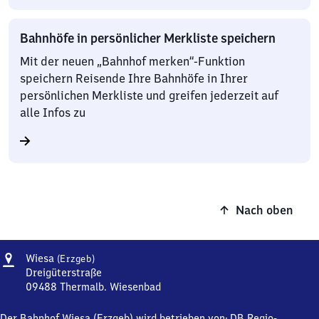
Bahnhöfe in persönlicher Merkliste speichern
Mit der neuen „Bahnhof merken“-Funktion
speichern Reisende Ihre Bahnhöfe in Ihrer
persönlichen Merkliste und greifen jederzeit auf
alle Infos zu
Nach oben
Adresse
Wiesa
Wiesa
(Erzgeb)
(Erzgebirge)
Dreigüterstraße
09488
Thermalb. Wiesenbad
Wiesa
(Erzgebirge),
Der Bahnhof Wiesa (Erzgeb) wird betrieben von:
DB Regio-