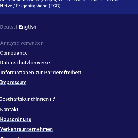
Dreigüterstraße,
Netze
/
Erzgebirgsbahn (EGB)
0
9
4
Deutsch
English
8
8
Thermalb.
Analyse verwalten
Wiesenbad
Compliance
Datenschutzhinweise
Informationen zur Barrierefreiheit
Impressum
externer
Geschäftskund:innen
Link
Kontakt
Hausordnung
Verkehrsunternehmen