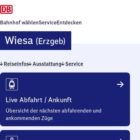
Bahnhof wählen
Service
Entdecken
Wiesa
Wiesa
(Erzgeb)
(Erzgebirge)
Reiseinfos
Ausstattung
Service
Reiseinfos
Live Abfahrt / Ankunft
Übersicht der nächsten abfahrenden und
ankommenden Züge