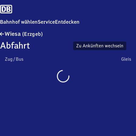
Bahnhof wählen
Service
Entdecken
Wiesa
Wiesa
(Erzgeb)
(Erzgebirge)
Abfahrt
Zu Ankünften wechseln
Zug / Bus
Gleis
Wird
geladen…