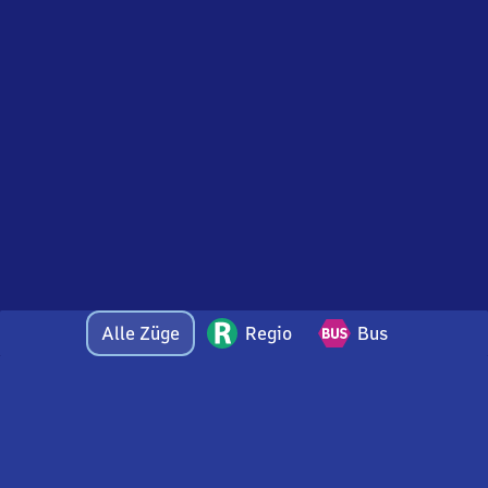
Alle Züge
Regio
Bus
Bei Fragen oder Feedback zu dieser Abfahrtstafel
wenden Sie sich gerne per E-Mail an