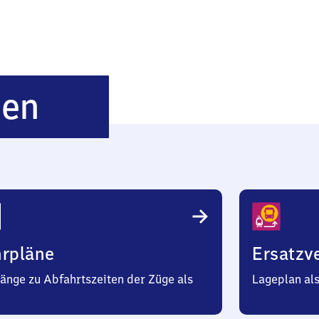
Westerhausen
sen
hrpläne
Ersatzv
änge zu Abfahrtszeiten der Züge als
Lageplan al