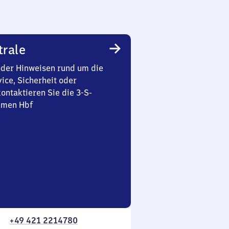
trale
oder Hinweisen rund um die
ice, Sicherheit oder
ontaktieren Sie die 3-S-
emen Hbf
+49 421 2214780