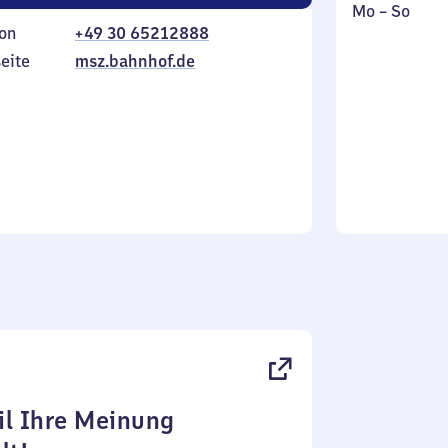
Montag
,
Mo
–
So
on
+49 30 65212888
bis
inkl.
Sonntag
eite
msz.bahnhof.de
l Ihre Meinung