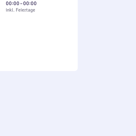
Von
00:00
–
00:00
 Feiertage
0
inkl. Feiertage
Uhr
bis
0
Uhr