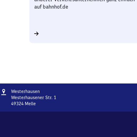
auf bahnhof.de
Adresse
Westerhausen
Westerhausen
Westerhausener Str. 1
49324
Melle
Westerhausen,
Westerhausener
Str.
1,
4