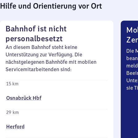
Hilfe und Orientierung vor Ort
Bahnhof ist nicht
Mob
personalbesetzt
Zen
An diesem Bahnhof steht keine
Die 
Unterstützung zur Verfügung. Die
bean
nächstgelegenen Bahnhöfe mit mobilen
meld
Servicemitarbeitenden sind:
Beei
Unte
15 km
sie 
Osnabrück Hbf
29 km
Herford