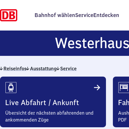
Bahnhof wählen
Service
Entdecken
Westerhau
Reiseinfos
Ausstattung
Service
Reiseinfos
Live Abfahrt / Ankunft
Fa
Übersicht der nächsten abfahrenden und
Aush
ankommenden Züge
PDF