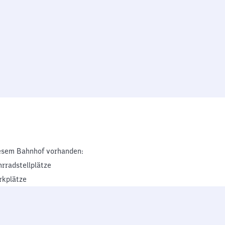
esem Bahnhof vorhanden:
hrradstellplätze
rkplätze