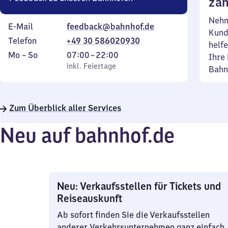
zäh
Nehm
E-Mail
feedback@bahnhof.de
Kund
Telefon
+49 30 586020930
helfe
Montag
,
Von
Mo
–
So
07:00
–
22:00
Ihre 
bis
inkl. Feiertage
7
inkl. Feiertage
Bahn
Sonntag
Uhr
bis
22
Zum Überblick aller Services
Uhr
Neu auf bahnhof.de
Neu: Verkaufsstellen für Tickets und
Reiseauskunft
Ab sofort finden Sie die Verkaufsstellen
anderer Verkehrsunternehmen ganz einfach