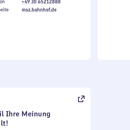
on
+49 30 65212888
bis
inkl.
Sonntag
eite
msz.bahnhof.de
l Ihre Meinung
lt!