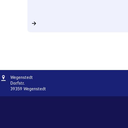
Adresse
Wegenstedt
Wegenstedt
Dorfstr.
39359
Wegenstedt
Wegenstedt,
Dorfstr.,
3
9
3
5