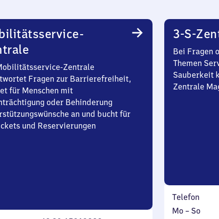
ilitätsservice-
3-S-Zen
trale
Bei Fragen 
Themen Serv
Mobilitätsservice-Zentrale
Sauberkeit k
twortet Fragen zur Barrierefreiheit,
Zentrale Ma
et für Menschen mit
nträchtigung oder Behinderung
rstützungswünsche an und bucht für
Tickets und Reservierungen
Telefon
Montag
,
Mo
–
So