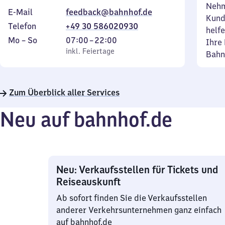
Nehm
E-Mail
feedback@bahnhof.de
Kund
Telefon
+49 30 586020930
helfe
Montag
,
Von
Mo
–
So
07:00
–
22:00
Ihre 
bis
inkl. Feiertage
7
inkl. Feiertage
Bahn
Sonntag
Uhr
bis
22
Zum Überblick aller Services
Uhr
Neu auf bahnhof.de
Neu: Verkaufsstellen für Tickets und
Reiseauskunft
Ab sofort finden Sie die Verkaufsstellen
anderer Verkehrsunternehmen ganz einfach
auf bahnhof.de