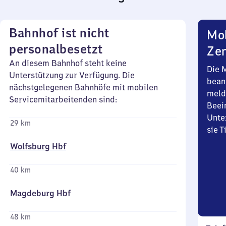
Bahnhof ist nicht
Mob
personalbesetzt
Zen
An diesem Bahnhof steht keine
Die 
Unterstützung zur Verfügung. Die
bean
nächstgelegenen Bahnhöfe mit mobilen
meld
Servicemitarbeitenden sind:
Beei
Unte
29 km
sie 
Wolfsburg Hbf
40 km
Magdeburg Hbf
48 km