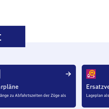
Wegenstedt
t
hrpläne
Ersatzv
änge zu Abfahrtszeiten der Züge als
Lageplan al