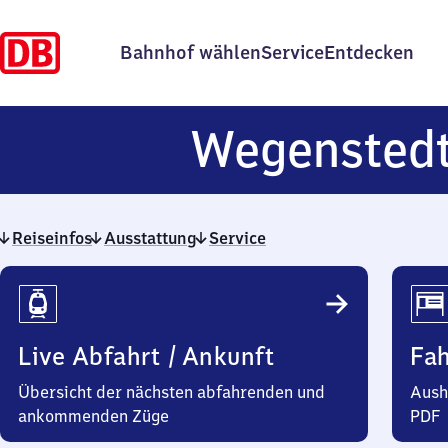
Bahnhof wählen
Service
Entdecken
Wegensted
Reiseinfos
Ausstattung
Service
Reiseinfos
Live Abfahrt / Ankunft
Fa
Übersicht der nächsten abfahrenden und
Aush
ankommenden Züge
PDF